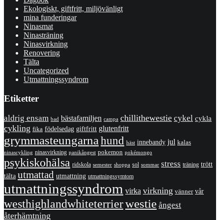
Ekologiskt, giftfritt, miljövänligt
mina funderingar
Ninasmat
Ninasträning
Ninasvirkning
Renovering
Tälta
Uncategorized
Utmattningssyndrom
Etiketter
chillithewestie
cykel
aldrig ensam
bästafamiljen
cykla
bad
campa
cykling
glutenfritt
giftfritt
fika
födelsedag
grymmasteungarna
hund
jul
innebandy
kalas
häst
pokemon
ninasvirkning
panikångest
pokémongo
ninascykling
psykiskohälsa
stress
trött
ridskola
sol
träning
shoppa
sommar
semester
utmattad
utmattning
tälta
utmattningssymtom
utmattningssyndrom
virkning
virka
vänner
vår
westhighlandwhiteterrier
westie
ångest
återhämtning