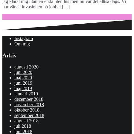
jag klarat mig utan en enda liten lus men nu var det alltså dags. Vi
har värsta invasionen på jobbet.[…]
Fortsätt läsa …
Instagram
Om mig
Arkiv
augusti 2020
juni 2020
maj 2020
juni 2019
maj 2019
januari 2019
december 2018
november 2018
oktober 2018
september 2018
augusti 2018
juli 2018
juni 2018