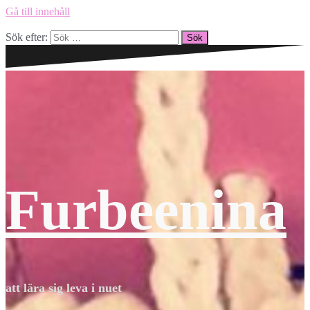
Gå till innehåll
Sök efter:
Furbeenina
att lära sig leva i nuet