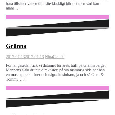
bara tillsätter vatten till. Lite kladdigt blir det men vad kan
man[…]
Fortsätt läsa …
Gränna
2017-07-13
2017-07-13
Nina
Celiaki
För längesedan fick vi datumet för årets träff på Grännaberget.
Mannens släkt är inte direkt stor, på sin mammas sida har han
en moster, tre kusiner och några kusinbarn, ja och så Gerd &
Tommy[…]
Fortsätt läsa …