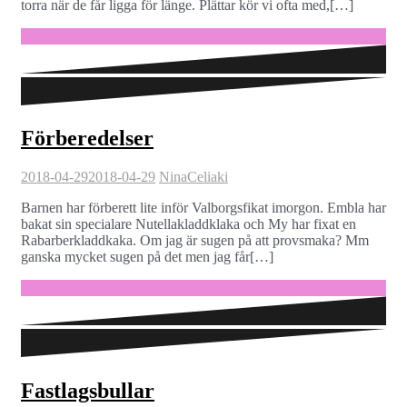
torra när de får ligga för länge. Plättar kör vi ofta med,[…]
Fortsätt läsa …
Förberedelser
2018-04-29
2018-04-29
Nina
Celiaki
Barnen har förberett lite inför Valborgsfikat imorgon. Embla har
bakat sin specialare Nutellakladdklaka och My har fixat en
Rabarberkladdkaka. Om jag är sugen på att provsmaka? Mm
ganska mycket sugen på det men jag får[…]
Fortsätt läsa …
Fastlagsbullar