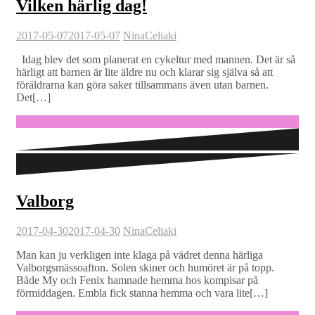
Vilken härlig dag!
2017-05-07
2017-05-07
Nina
Celiaki
Idag blev det som planerat en cykeltur med mannen. Det är så
härligt att barnen är lite äldre nu och klarar sig själva så att
föräldrarna kan göra saker tillsammans även utan barnen.
Det[…]
Fortsätt läsa …
Valborg
2017-04-30
2017-04-30
Nina
Celiaki
Man kan ju verkligen inte klaga på vädret denna härliga
Valborgsmässoafton. Solen skiner och humöret är på topp.
Både My och Fenix hamnade hemma hos kompisar på
förmiddagen. Embla fick stanna hemma och vara lite[…]