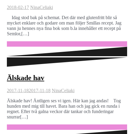
2018-02-17
Nina
Celiaki
Idag stod bak på schemat. Det där med glutenfritt blir så
mycket enklare och godare om man följer Smillas recept. Jag
vann ju hennes nya fina bok som b.la innehåller ett recept på
Semlor,[…]
Fortsätt läsa …
Älskade hav
2017-11-18
2017-11-18
Nina
Celiaki
Älskade hav! Äntligen ses vi igen. Här kan jag andas! Tog
hunden med mig till havet. Bara han och jag gick en runda i
regnet. Efter två galna veckor där tankar och funderingar
snurrar[…]
Fortsätt läsa …