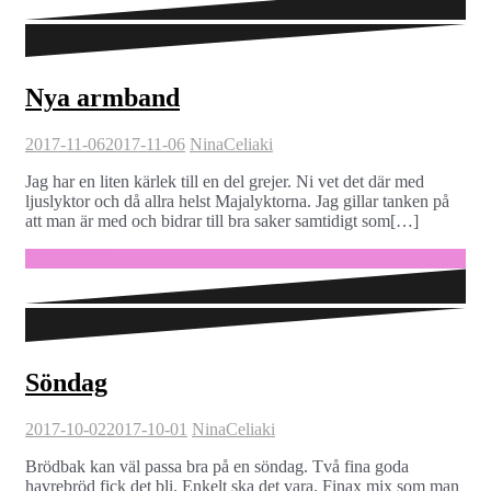
Nya armband
2017-11-06
2017-11-06
Nina
Celiaki
Jag har en liten kärlek till en del grejer. Ni vet det där med
ljuslyktor och då allra helst Majalyktorna. Jag gillar tanken på
att man är med och bidrar till bra saker samtidigt som[…]
Fortsätt läsa …
Söndag
2017-10-02
2017-10-01
Nina
Celiaki
Brödbak kan väl passa bra på en söndag. Två fina goda
havrebröd fick det bli. Enkelt ska det vara. Finax mix som man