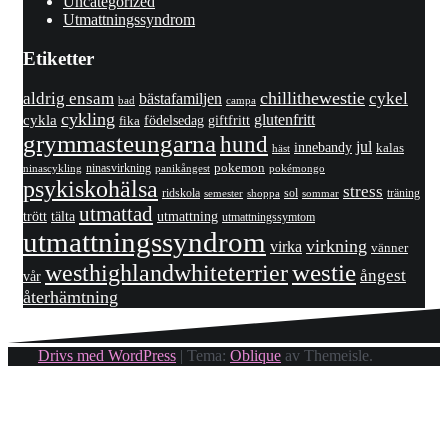
Uncategorized
Utmattningssyndrom
Etiketter
chillithewestie
cykel
aldrig ensam
bästafamiljen
bad
campa
cykling
cykla
glutenfritt
giftfritt
fika
födelsedag
grymmasteungarna
hund
jul
innebandy
kalas
häst
pokemon
ninasvirkning
panikångest
pokémongo
ninascykling
psykiskohälsa
stress
ridskola
sol
träning
shoppa
sommar
semester
utmattad
utmattning
trött
tälta
utmattningssymtom
utmattningssyndrom
virkning
virka
vänner
westhighlandwhiteterrier
westie
ångest
vår
återhämtning
Drivs med WordPress
|
Tema:
Oblique
av Themeisle.