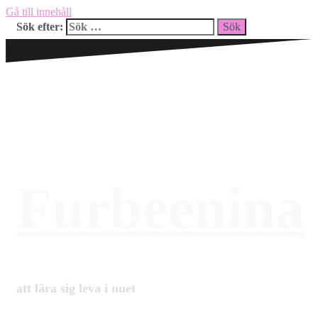
Gå till innehåll
Sök efter:
Furbeenina
att lära sig leva i nuet