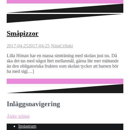
Fortsätt läsa …
Småpizzor
2017-04-25
2017-04-25
Nina
Celiaki
Lilla Hönan har en massa simträning med skolan just nu. Då
ska det tas med något litet mellanmål, gärna lite mer mättande
än den obligatoriska frukten som skolan tycker att barnen bör
ha med sig[…]
Fortsätt läsa …
Inläggsnavigering
Äldre inlägg
Instagram