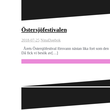
Östersjöfestivalen
2018-07-25
Nina
Dagbok
Årets Östersjöfestival försvann nästan lika fort som den
Då fick vi besök av[…]
Fortsätt läsa …