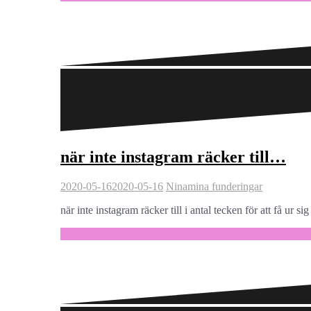
när inte instagram räcker till…
2020-05-16
2020-05-16
Nina
mina funderingar
när inte instagram räcker till i antal tecken för att få 
Fortsätt läsa …