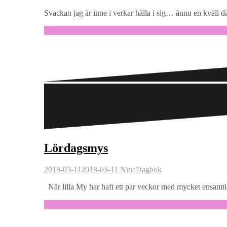
Svackan jag är inne i verkar hålla i sig… ännu en kväll d
Fortsätt läsa …
Lördagsmys
2018-03-11
2018-03-11
Nina
Dagbok
När lilla My har haft ett par veckor med mycket ensamtid
Fortsätt läsa …