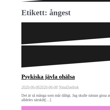
Etikett:
ångest
Psykiska jävla ohälsa
2020-06-08
2020-06-08
Nina
Dagbok
Det är så många som mår dåligt. Jag skulle nästan gissa 
alldeles särskilt[…]
Fortsätt läsa …