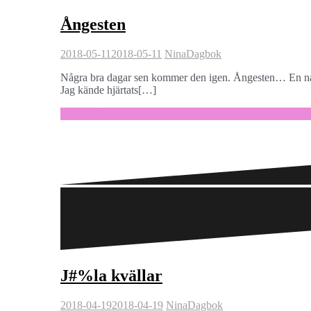
Ångesten
2018-05-11
2018-05-11
Nina
Dagbok
Några bra dagar sen kommer den igen. Ångesten… En natt 
Jag kände hjärtats[…]
Fortsätt läsa …
J#%la kvällar
2018-04-19
2018-04-19
Nina
Dagbok