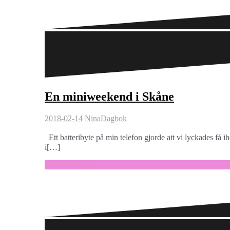
En miniweekend i Skåne
2018-02-14
Nina
Dagbok
Ett batteribyte på min telefon gjorde att vi lyckades få i
i[…]
Fortsätt läsa …