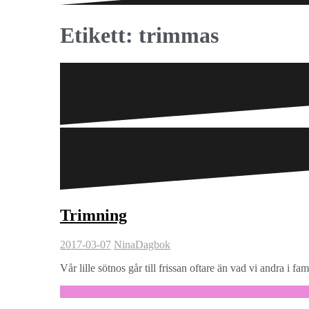
Etikett:
trimmas
Trimning
2017-03-07
Nina
Dagbok
Vår lille sötnos går till frissan oftare än vad vi andra i 
Fortsätt läsa …