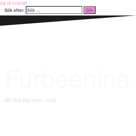
Gå till innehåll
Sök efter:
Furbeenina
att lära sig leva i nuet