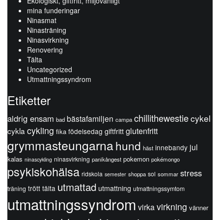
Ekologiskt, giftfritt, miljövänligt
mina funderingar
Ninasmat
Ninasträning
Ninasvirkning
Renovering
Tälta
Uncategorized
Utmattningssyndrom
Etiketter
chillithewestie
cykel
aldrig ensam
bästafamiljen
bad
campa
cykling
glutenfritt
cykla
födelsedag
giftfritt
fika
grymmasteungarna
hund
jul
innebandy
häst
kalas
pokemon
ninasvirkning
panikångest
pokémongo
ninascykling
psykiskohälsa
stress
ridskola
sol
shoppa
sommar
semester
utmattad
trött
tälta
utmattning
träning
utmattningssymtom
utmattningssyndrom
virkning
virka
vänner