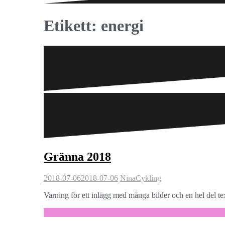
Etikett:
energi
Gränna 2018
2018-07-06
2018-07-06
Nina
Cykling
Varning för ett inlägg med många bilder och en hel del text
Fortsätt läsa …