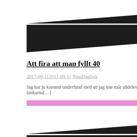
Att fira att man fyllt 40
2017-09-11
2017-09-11
Nina
Dagbok
Jag har ju kommit underfund med att jag inte mår alldeles
tankarna[…]
Fortsätt läsa …