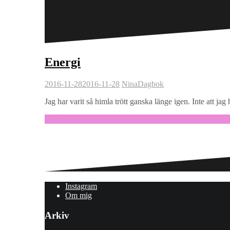
Energi
2016-11-28
2016-11-28
Nina
Dagbok
Jag har varit så himla trött ganska länge igen. Inte att jag 
Fortsätt läsa …
Instagram
Om mig
Arkiv