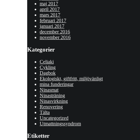
maj 2017
april 2017
mars 2017
februari 2017
januari 2017
december 2016
november 2016
Kategorier
Celiaki
Cykling
Dagbok
Ekologiskt, giftfritt, miljövänligt
mina funderingar
Ninasmat
Ninasträning
Ninasvirkning
Renovering
Tälta
Uncategorized
Utmattningssyndrom
Etiketter