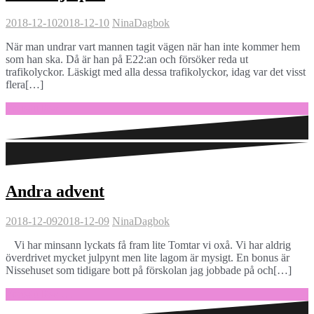
2018-12-10
2018-12-10
Nina
Dagbok
När man undrar vart mannen tagit vägen när han inte kommer hem
som han ska. Då är han på E22:an och försöker reda ut
trafikolyckor. Läskigt med alla dessa trafikolyckor, idag var det visst
flera[…]
Fortsätt läsa …
Andra advent
2018-12-09
2018-12-09
Nina
Dagbok
Vi har minsann lyckats få fram lite Tomtar vi oxå. Vi har aldrig
överdrivet mycket julpynt men lite lagom är mysigt. En bonus är
Nissehuset som tidigare bott på förskolan jag jobbade på och[…]
Fortsätt läsa …