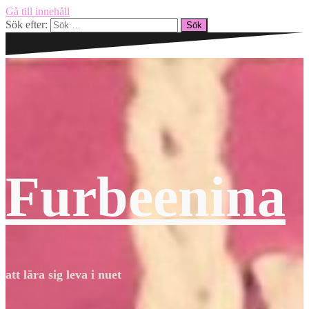
Gå till innehåll
Sök efter:
Furbeenina
att lära sig leva i nuet