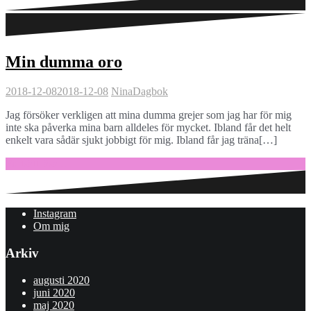
Min dumma oro
2018-12-08
2018-12-08
Nina
Dagbok
Jag försöker verkligen att mina dumma grejer som jag har för mig
inte ska påverka mina barn alldeles för mycket. Ibland får det helt
enkelt vara sådär sjukt jobbigt för mig. Ibland får jag träna[…]
Fortsätt läsa …
Instagram
Om mig
Arkiv
augusti 2020
juni 2020
maj 2020