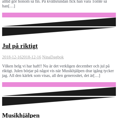
alltid gör honom så fin. På kvällsrundan fick han vara Tomte så
han[…]
Fortsätt läsa …
Jul på riktigt
2018-12-16
2018-12-16
Nina
Dagbok
Vilken helg vi har haft!! Nu är det verkligen december och jul på
riktigt. Julen börjar på något vis när Musikhjälpen drar igång tycker
jag. All den kärlek som visas, all den generositet, det är[…]
Fortsätt läsa …
Musikhjälpen