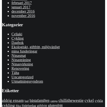
februari 2017
januari 2017
december 2016
november 2016
Kategorier
Celiaki
Cykling
Dagbok
Ekologiskt, giftfritt, miljövänligt
mina funderingar
Ninasmat
Ninasträning
Ninasvirkning
Renovering
Tälta
Uncategorized
Utmattningssyndrom
Etiketter
chillithewestie
cykel
aldrig ensam
bästafamiljen
cykla
bad
campa
cykling
glutenfritt
giftfritt
fika
födelsedag