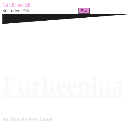
Gå till innehåll
Sök efter:
Furbeenina
att lära sig leva i nuet