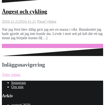
Ångest och cykling
2016-11-21
2016-11-21
Nina
Cykling
När jag först blev dålig gick jag ner en massa i vikt. Illamåendet jag
hade gjorde att jag inte kunde äta. Levde i stort sett på luft där ett tag
innan jag började kunna få[…]
Fortsätt läsa …
Inläggsnavigering
Äldre inlägg
Instagram
Om mig
Arkiv
augusti 2020