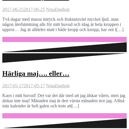
2017-06-25
2017-06-25
Nina
Dagbok
Två dagar med massa intryck och fruktansvärt mycket ljud, utan
någon återhämtning alls för mitt huvud och idag är hela kroppen i
uppror… Jag är alldeles matt i både kropp och knopp, har ont i[…]
Fortsätt läsa …
Härliga maj…. eller…
2017-05-17
2017-05-17
Nina
Dagbok
Kaos i mitt huvud! Det var det där med att jag älskar våren, men jag
älskar inte maj! Månaden maj är den värsta månaden tror jag. Alltså
min kalender är helt galen och trots att[…]
Fortsätt läsa …