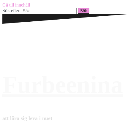
Gå till innehåll
Sök efter:
Furbeenina
att lära sig leva i nuet