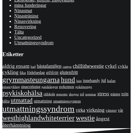
mina funderingar
Ninasmat
Ninasträning
Ninasvirkning
Renovering
Tälta
Uncategorized
Utmattningssyndrom
Etiketter
chillithewestie
cykel
aldrig ensam
bästafamiljen
cykla
bad
campa
cykling
glutenfritt
giftfritt
fika
födelsedag
grymmasteungarna
hund
jul
innebandy
kalas
häst
pokemon
ninasvirkning
panikångest
pokémongo
ninascykling
psykiskohälsa
stress
trött
ridskola
sol
träning
shoppa
sommar
semester
utmattad
utmattning
tälta
utmattningssymtom
utmattningssyndrom
virkning
virka
vänner
vår
westhighlandwhiteterrier
westie
ångest
återhämtning