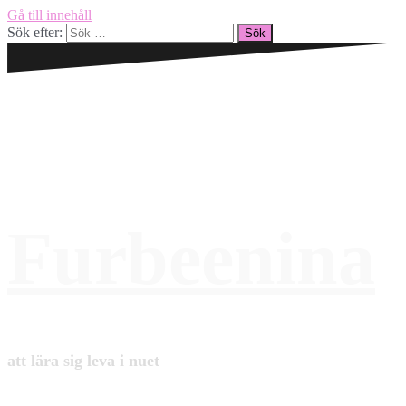
Gå till innehåll
Sök efter:
Furbeenina
att lära sig leva i nuet