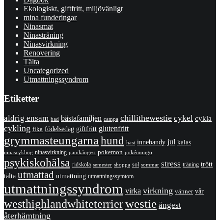
Ekologiskt, giftfritt, miljövänligt
mina funderingar
Ninasmat
Ninasträning
Ninasvirkning
Renovering
Tälta
Uncategorized
Utmattningssyndrom
Etiketter
chillithewestie
cykel
aldrig ensam
bästafamiljen
cykla
bad
campa
cykling
glutenfritt
giftfritt
fika
födelsedag
grymmasteungarna
hund
jul
innebandy
kalas
häst
pokemon
ninasvirkning
panikångest
pokémongo
ninascykling
psykiskohälsa
stress
trött
ridskola
sol
träning
shoppa
sommar
semester
utmattad
utmattning
tälta
utmattningssymtom
utmattningssyndrom
virkning
virka
vänner
vår
westhighlandwhiteterrier
westie
ångest
återhämtning