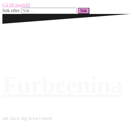
Gå till innehåll
Sök efter:
Furbeenina
att lära sig leva i nuet