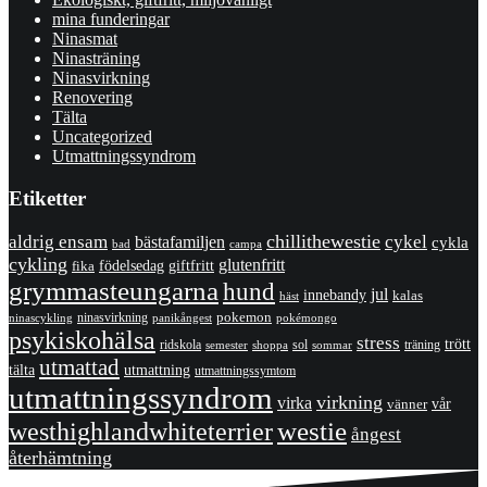
mina funderingar
Ninasmat
Ninasträning
Ninasvirkning
Renovering
Tälta
Uncategorized
Utmattningssyndrom
Etiketter
chillithewestie
cykel
aldrig ensam
bästafamiljen
cykla
bad
campa
cykling
glutenfritt
giftfritt
fika
födelsedag
grymmasteungarna
hund
jul
innebandy
kalas
häst
pokemon
ninasvirkning
panikångest
pokémongo
ninascykling
psykiskohälsa
stress
trött
ridskola
sol
träning
shoppa
sommar
semester
utmattad
utmattning
tälta
utmattningssymtom
utmattningssyndrom
virkning
virka
vänner
vår
westhighlandwhiteterrier
westie
ångest
återhämtning