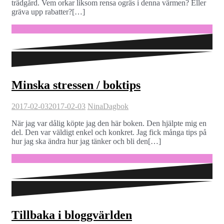
trädgård. Vem orkar liksom rensa ogräs i denna värmen? Eller
gräva upp rabatter?[…]
Fortsätt läsa …
Minska stressen / boktips
2017-02-03
2017-02-03
Nina
Dagbok
När jag var dålig köpte jag den här boken. Den hjälpte mig en
del. Den var väldigt enkel och konkret. Jag fick många tips på
hur jag ska ändra hur jag tänker och bli den[…]
Fortsätt läsa …
Tillbaka i bloggvärlden