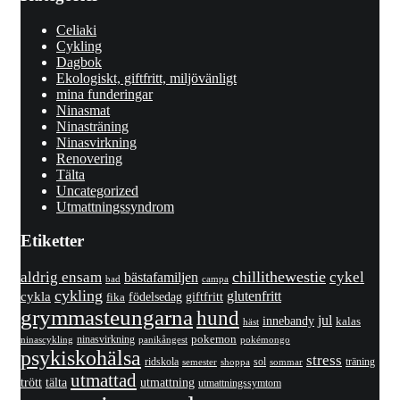
Celiaki
Cykling
Dagbok
Ekologiskt, giftfritt, miljövänligt
mina funderingar
Ninasmat
Ninasträning
Ninasvirkning
Renovering
Tälta
Uncategorized
Utmattningssyndrom
Etiketter
chillithewestie
cykel
aldrig ensam
bästafamiljen
bad
campa
cykling
cykla
glutenfritt
giftfritt
fika
födelsedag
grymmasteungarna
hund
jul
innebandy
kalas
häst
pokemon
ninasvirkning
panikångest
pokémongo
ninascykling
psykiskohälsa
stress
ridskola
sol
träning
shoppa
sommar
semester
utmattad
utmattning
trött
tälta
utmattningssymtom