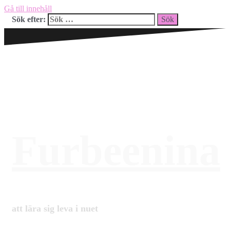
Gå till innehåll
Sök efter:
Furbeenina
att lära sig leva i nuet