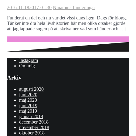
2016-11-18
2017-01-30
Nina
mina funderingar
Funderat en del och nu var det visst dags igen. Dags för blogg.
Tänker inte dra hela livshistorien här men olika orsaker gjorde
att jag tappade sugen på att skriva ner vad som händer och[…]
Fortsätt läsa …
Instagram
Om mig
Arkiv
augusti 2020
juni 2020
maj 2020
juni 2019
maj 2019
januari 2019
december 2018
november 2018
oktober 2018