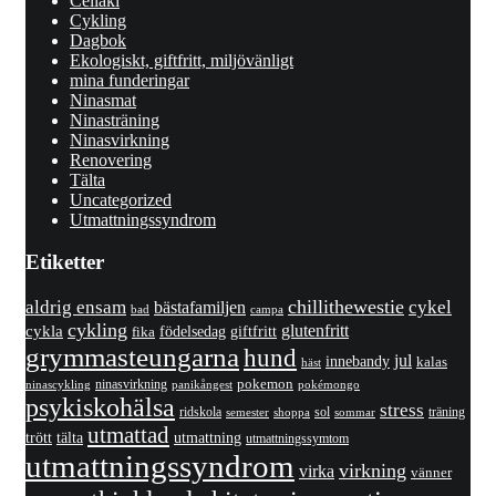
Celiaki
Cykling
Dagbok
Ekologiskt, giftfritt, miljövänligt
mina funderingar
Ninasmat
Ninasträning
Ninasvirkning
Renovering
Tälta
Uncategorized
Utmattningssyndrom
Etiketter
chillithewestie
cykel
aldrig ensam
bästafamiljen
bad
campa
cykling
cykla
glutenfritt
giftfritt
fika
födelsedag
grymmasteungarna
hund
jul
innebandy
kalas
häst
pokemon
ninasvirkning
panikångest
pokémongo
ninascykling
psykiskohälsa
stress
ridskola
sol
träning
shoppa
sommar
semester
utmattad
utmattning
trött
tälta
utmattningssymtom
utmattningssyndrom
virkning
virka
vänner