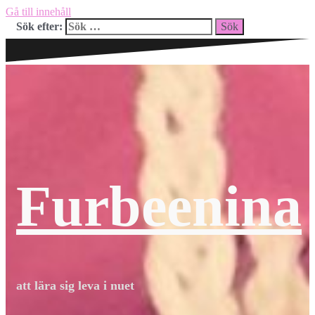
Gå till innehåll
Sök efter:
Furbeenina
att lära sig leva i nuet