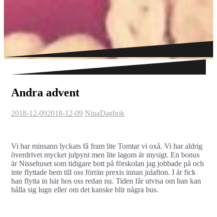
Andra advent
2018-12-09
2018-12-09
Nina
Dagbok
Vi har minsann lyckats få fram lite Tomtar vi oxå. Vi har aldrig
överdrivet mycket julpynt men lite lagom är mysigt. En bonus
är Nissehuset som tidigare bott på förskolan jag jobbade på och
inte flyttade hem till oss förrän prexis innan julafton. I år fick
han flytta in här hos oss redan nu. Tiden får utvisa om han kan
hålla sig lugn eller om det kanske blir några bus.