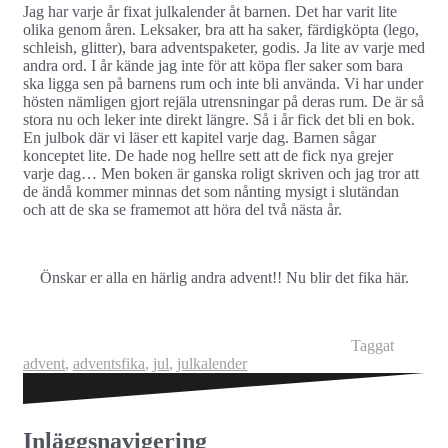
Jag har varje år fixat julkalender åt barnen. Det har varit lite
olika genom åren. Leksaker, bra att ha saker, färdigköpta (lego,
schleish, glitter), bara adventspaketer, godis. Ja lite av varje med
andra ord. I år kände jag inte för att köpa fler saker som bara
ska ligga sen på barnens rum och inte bli använda. Vi har under
hösten nämligen gjort rejäla utrensningar på deras rum. De är så
stora nu och leker inte direkt längre. Så i år fick det bli en bok.
En julbok där vi läser ett kapitel varje dag. Barnen sågar
konceptet lite. De hade nog hellre sett att de fick nya grejer
varje dag… Men boken är ganska roligt skriven och jag tror att
de ändå kommer minnas det som nånting mysigt i slutändan
och att de ska se framemot att höra del två nästa år.
Önskar er alla en härlig andra advent!! Nu blir det fika här.
Taggat
advent
,
adventsfika
,
jul
,
julkalender
Inläggsnavigering