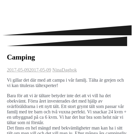
Camping
2017-05-09
2017-05-09
Nina
Dagbok
Vi gillar det där med att campa i vår familj. Tälta är grejen och
vi kan tituleras tältexperter!
Bara för att vi är tältare betyder inte det att vi vill ha det
obekvämt. Förra året investerades det med hjälp av
svärföräldrarna i ett nytt tält. Ett stort grymt tält som passar vår
familj med tre barn och två vuxna perfekt. Vi snackar 24 kvm +
en utbyggnad på ca 6 kvm. Vi har det hur bra som helst när vi
tältar som ni förstår.
Det finns en hel mängd med bekvämligheter man kan ha i sitt
tält om man vill och det vill man ju. Efter många års campingliv