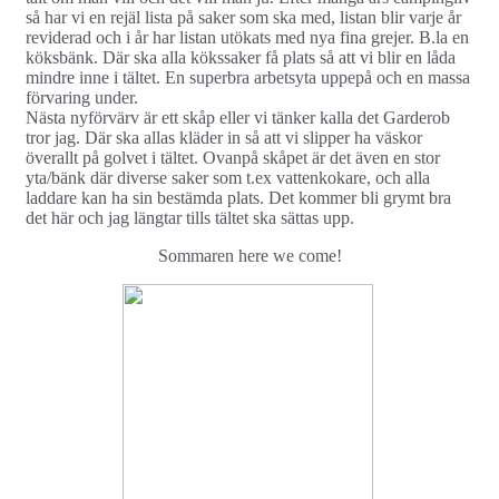
så har vi en rejäl lista på saker som ska med, listan blir varje år
reviderad och i år har listan utökats med nya fina grejer. B.la en
köksbänk. Där ska alla kökssaker få plats så att vi blir en låda
mindre inne i tältet. En superbra arbetsyta uppepå och en massa
förvaring under.
Nästa nyförvärv är ett skåp eller vi tänker kalla det Garderob
tror jag. Där ska allas kläder in så att vi slipper ha väskor
överallt på golvet i tältet. Ovanpå skåpet är det även en stor
yta/bänk där diverse saker som t.ex vattenkokare, och alla
laddare kan ha sin bestämda plats. Det kommer bli grymt bra
det här och jag längtar tills tältet ska sättas upp.
Sommaren here we come!