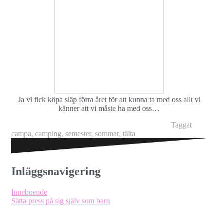
Ja vi fick köpa släp förra året för att kunna ta med oss allt vi
känner att vi måste ha med oss…
Taggat
campa
,
camping
,
semester
,
sommar
,
tälta
Inläggsnavigering
Inneboende
Sätta press på sig själv som barn