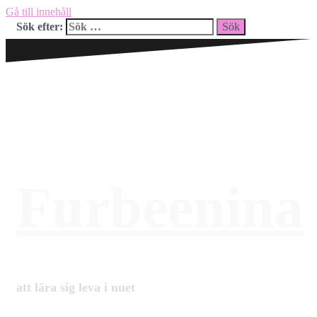
Gå till innehåll
Sök efter:
Furbeenina
att lära sig leva i nuet