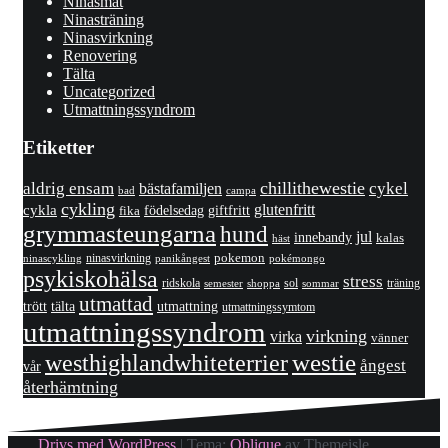
Ninasmat
Ninasträning
Ninasvirkning
Renovering
Tälta
Uncategorized
Utmattningssyndrom
Etiketter
chillithewestie
cykel
aldrig ensam
bästafamiljen
bad
campa
cykling
cykla
glutenfritt
giftfritt
fika
födelsedag
grymmasteungarna
hund
jul
innebandy
kalas
häst
pokemon
ninasvirkning
panikångest
pokémongo
ninascykling
psykiskohälsa
stress
ridskola
sol
träning
shoppa
sommar
semester
utmattad
utmattning
trött
tälta
utmattningssymtom
utmattningssyndrom
virkning
virka
vänner
westhighlandwhiteterrier
westie
ångest
vår
återhämtning
Drivs med WordPress
|
Tema:
Oblique
av Themeisle.