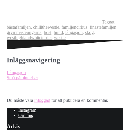
Taggat
bästafamiljen
,
chillithewestie
,
familjencirkus
,
finastefamiljen
,
grymmasteungarna
,
höst
,
hund
,
långasjön
,
skog
,
westhighlandwhiteterrier
,
westie
Inläggsnavigering
Långasjön
Små påminnelser
Lämna ett svar
Du måste vara
inloggad
för att publicera en kommentar.
Instagram
Om mig
Arkiv