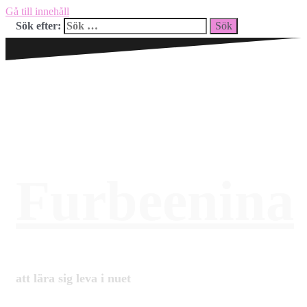
Gå till innehåll
Sök efter:
Furbeenina
att lära sig leva i nuet