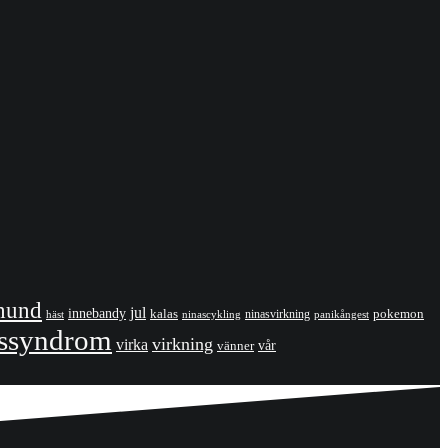
hund
jul
innebandy
kalas
pokemon
ninasvirkning
häst
panikångest
ninascykling
gssyndrom
virkning
virka
vänner
vår