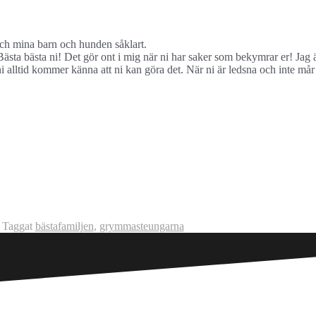
och mina barn och hunden såklart.
ästa bästa ni! Det gör ont i mig när ni har saker som bekymrar er! Jag
i alltid kommer känna att ni kan göra det. När ni är ledsna och inte mår
Taggat
bästafamiljen
,
grymmasteungarna