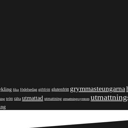
grymmasteungarna
ykling
glutenfritt
giftfritt
fika
födelsedag
utmattnin
utmattad
utmattning
trött
tälta
ning
utmattningssymtom
ing