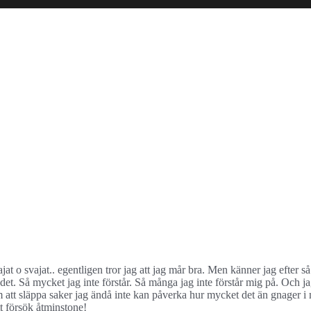
 o svajat.. egentligen tror jag att jag mår bra. Men känner jag efter så h
det. Så mycket jag inte förstår. Så många jag inte förstår mig på. Och jag
tt släppa saker jag ändå inte kan påverka hur mycket det än gnager i mi
ett försök åtminstone!