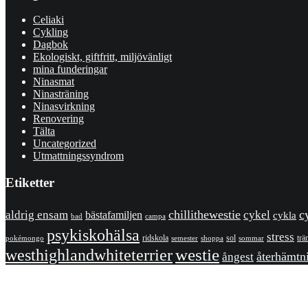
Celiaki
Cykling
Dagbok
Ekologiskt, giftfritt, miljövänligt
mina funderingar
Ninasmat
Ninasträning
Ninasvirkning
Renovering
Tälta
Uncategorized
Utmattningssyndrom
Etiketter
chillithewestie
cykel
c
aldrig ensam
bästafamiljen
cykla
bad
campa
psykiskohälsa
stress
ridskola
sol
trä
pokémongo
shoppa
sommar
semester
westhighlandwhiteterrier
westie
återhämtn
ångest