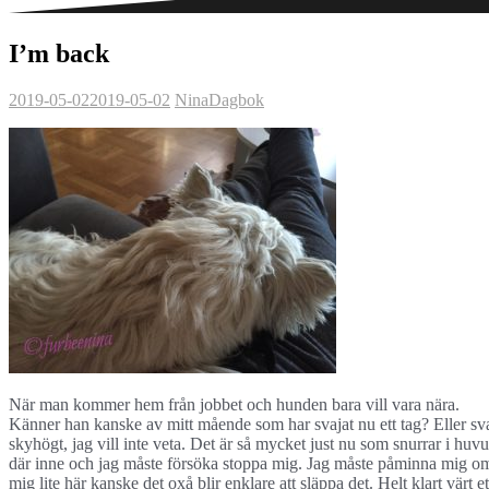
I’m back
2019-05-02
2019-05-02
Nina
Dagbok
När man kommer hem från jobbet och hunden bara vill vara nära.
Känner han kanske av mitt mående som har svajat nu ett tag? Eller svajat
skyhögt, jag vill inte veta. Det är så mycket just nu som snurrar i huvu
där inne och jag måste försöka stoppa mig. Jag måste påminna mig om a
mig lite här kanske det oxå blir enklare att släppa det. Helt klart värt 