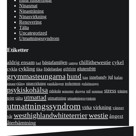
mina funderingar
Ninasmat
Ninasträning
Ninasvirkning
Renovering
Tälta
Uncategorized
Utmattningssyndrom
Etiketter
chillithewestie
cykel
aldrig ensam
bästafamiljen
bad
campa
cykling
cykla
glutenfritt
giftfritt
fika
födelsedag
grymmasteungarna
hund
jul
innebandy
kalas
häst
pokemon
ninasvirkning
panikångest
pokémongo
ninascykling
psykiskohälsa
stress
ridskola
sol
träning
shoppa
sommar
semester
utmattad
utmattning
trött
tälta
utmattningssymtom
utmattningssyndrom
virkning
virka
vänner
westhighlandwhiteterrier
westie
ångest
vår
återhämtning