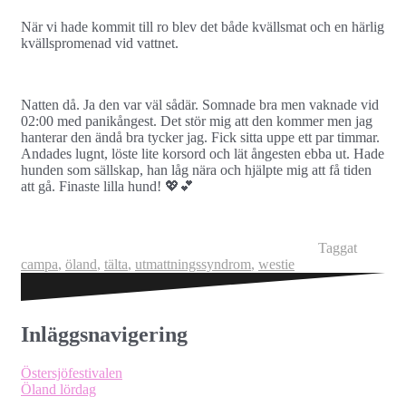
När vi hade kommit till ro blev det både kvällsmat och en härlig
kvällspromenad vid vattnet.
Natten då. Ja den var väl sådär. Somnade bra men vaknade vid
02:00 med panikångest. Det stör mig att den kommer men jag
hanterar den ändå bra tycker jag. Fick sitta uppe ett par timmar.
Andades lugnt, löste lite korsord och lät ångesten ebba ut. Hade
hunden som sällskap, han låg nära och hjälpte mig att få tiden
att gå. Finaste lilla hund! 💖💕
Taggat
campa
,
öland
,
tälta
,
utmattningssyndrom
,
westie
Inläggsnavigering
Östersjöfestivalen
Öland lördag