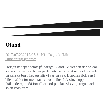
Öland
2017-07-23
2017-07-31
Nina
Dagbok
,
Tälta
,
Utmattningssyndrom
Helgen har spenderats på härliga Öland. Ni vet den där ön där
solen alltid skiner. Nu är ju det inte riktigt sant och det regnade
på ganska bra i fredags när vi var på väg. Lunchen fick ätas i
bilen istället för ute i naturen och tältet fick sättas upp i
ihållande regn. Så fort tältet stod på plats så avtog regnet och
solen kom fram.