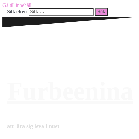
Gå till innehåll
Sök efter:
Furbeenina
att lära sig leva i nuet