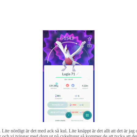
 Lite nördigt är det med ack så kul. Lite knäppt är det allt att det är j
mmar och vi tvingar med dom ut på cykelturer så kommer de att tycka att 