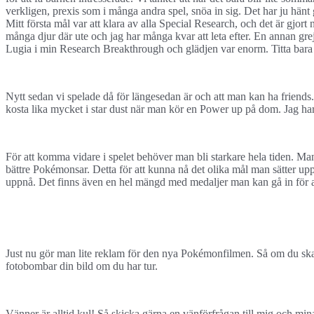
verkligen, prexis som i många andra spel, snöa in sig. Det har ju hä
Mitt första mål var att klara av alla Special Research, och det är gjort 
många djur där ute och jag har många kvar att leta efter. En annan gre
Lugia i min Research Breakthrough och glädjen var enorm. Titta bara 
Nytt sedan vi spelade då för längesedan är och att man kan ha friends
kosta lika mycket i star dust när man kör en Power up på dom. Jag ha
För att komma vidare i spelet behöver man bli starkare hela tiden. Ma
bättre Pokémonsar. Detta för att kunna nå det olika mål man sätter upp 
uppnå. Det finns även en hel mängd med medaljer man kan gå in för at
Just nu gör man lite reklam för den nya Pokémonfilmen. Så om du ska 
fotobombar din bild om du har tur.
Vänner är alltid kul! Så skicka gärna en vänförfrågan till mig och mi