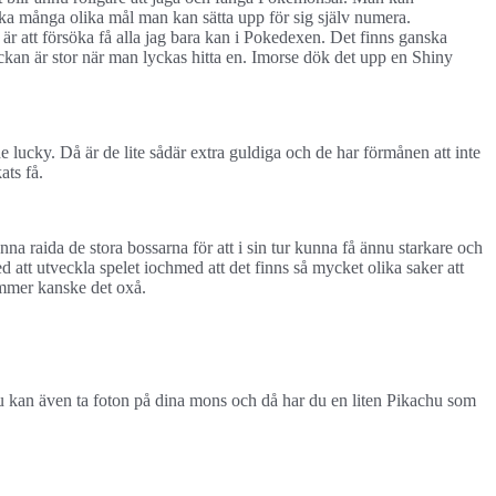
ska många olika mål man kan sätta upp för sig själv numera.
ar är att försöka få alla jag bara kan i Pokedexen. Det finns ganska
yckan är stor när man lyckas hitta en. Imorse dök det upp en Shiny
lucky. Då är de lite sådär extra guldiga och de har förmånen att inte
ats få.
a raida de stora bossarna för att i sin tur kunna få ännu starkare och
 att utveckla spelet iochmed att det finns så mycket olika saker att
ommer kanske det oxå.
u kan även ta foton på dina mons och då har du en liten Pikachu som