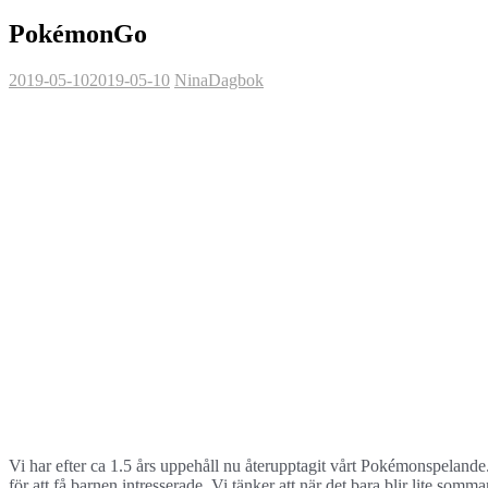
PokémonGo
2019-05-10
2019-05-10
Nina
Dagbok
Vi har efter ca 1.5 års uppehåll nu återupptagit vårt Pokémonspelande.
för att få barnen intresserade. Vi tänker att när det bara blir lite so