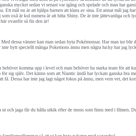
nt ganska mycket sedan vi senast var igång och spelade och man har gan
nu. Ett mål nu är att hjälpa barnen att klara av sina. Ett annat mål jag h
j som oxå är kul numera är att hitta Shiny. De är inte jättevanliga och l
här ovanför så fin den är!
. Med dessa vänner kan man sedan byta Pokémonsar. Har man tur blir de 
r inte bytt speciellt många Pokemons ännu men några lucky har jag lyck
n behöver komma upp i level och man behöver ha starka team för att kunn
för sig själv. Det känns som att Niantic ändå har lyckats ganska bra med
t få. Dessa har inte jag lagt något fokus på ännu, men vem vet, det k
ut och jaga får du hålla utkik efter de mons som finns med i filmen. D
na familjemedlemmar så att vi kan byta paketer med varandra!