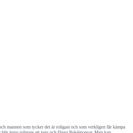
ag och mannen som tycker det är roligast och som verkligen får kämpa
det blir ännu roligare att jaga och fånga Pokémonsar. Man kan