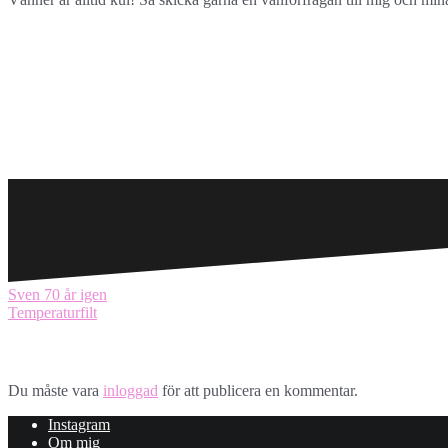
Inläggsnavigering
Sven 70 år igen
Temperaturfilt
Lämna ett svar
Du måste vara
inloggad
för att publicera en kommentar.
Instagram
Om mig