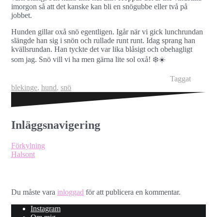
imorgon så att det kanske kan bli en snögubbe eller två på
jobbet.
Hunden gillar oxå snö egentligen. Igår när vi gick lunchrundan
slängde han sig i snön och rullade runt runt. Idag sprang han
kvällsrundan. Han tyckte det var lika blåsigt och obehagligt
som jag. Snö vill vi ha men gärna lite sol oxå! ❄️☀️
Taggat
blekinge
,
hund
,
snö
Inläggsnavigering
Förkylning
Halsont
Lämna ett svar
Du måste vara
inloggad
för att publicera en kommentar.
Instagram