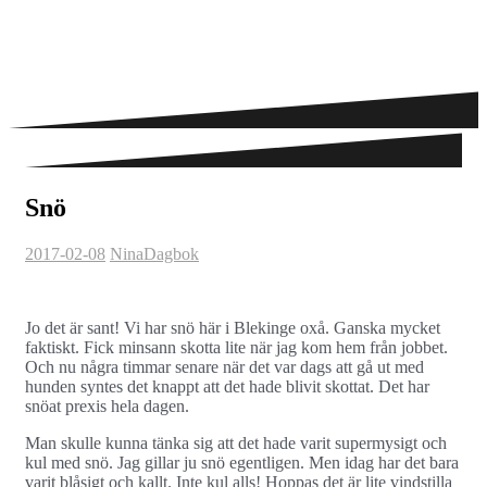
Snö
2017-02-08
Nina
Dagbok
Jo det är sant! Vi har snö här i Blekinge oxå. Ganska mycket
faktiskt. Fick minsann skotta lite när jag kom hem från jobbet.
Och nu några timmar senare när det var dags att gå ut med
hunden syntes det knappt att det hade blivit skottat. Det har
snöat prexis hela dagen.
Man skulle kunna tänka sig att det hade varit supermysigt och
kul med snö. Jag gillar ju snö egentligen. Men idag har det bara
varit blåsigt och kallt. Inte kul alls! Hoppas det är lite vindstilla