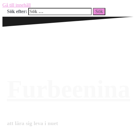
Gå till innehåll
Sök efter:
Furbeenina
att lära sig leva i nuet