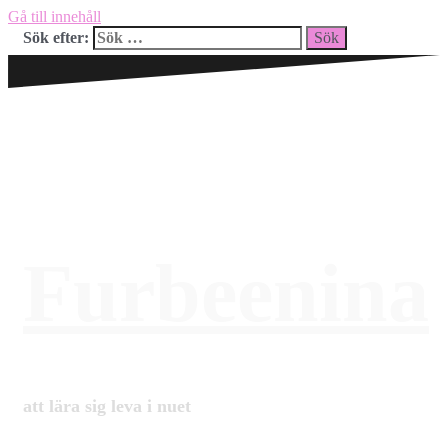
Gå till innehåll
Sök efter:
Furbeenina
att lära sig leva i nuet