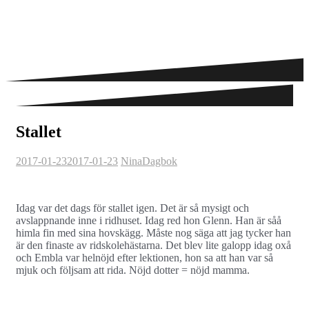
Stallet
2017-01-23
2017-01-23
Nina
Dagbok
Idag var det dags för stallet igen. Det är så mysigt och
avslappnande inne i ridhuset. Idag red hon Glenn. Han är såå
himla fin med sina hovskägg. Måste nog säga att jag tycker han
är den finaste av ridskolehästarna. Det blev lite galopp idag oxå
och Embla var helnöjd efter lektionen, hon sa att han var så
mjuk och följsam att rida. Nöjd dotter = nöjd mamma.