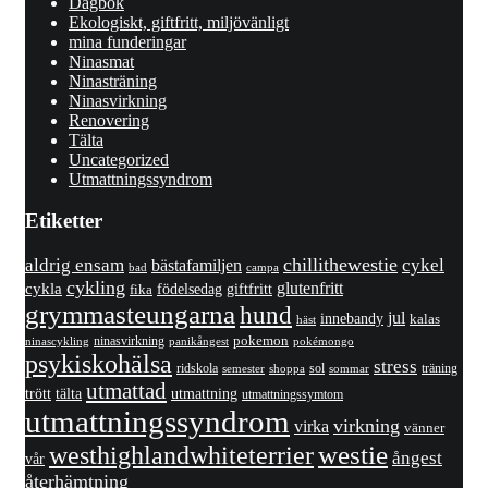
Dagbok
Ekologiskt, giftfritt, miljövänligt
mina funderingar
Ninasmat
Ninasträning
Ninasvirkning
Renovering
Tälta
Uncategorized
Utmattningssyndrom
Etiketter
chillithewestie
cykel
aldrig ensam
bästafamiljen
bad
campa
cykling
cykla
glutenfritt
giftfritt
fika
födelsedag
grymmasteungarna
hund
jul
innebandy
kalas
häst
pokemon
ninasvirkning
panikångest
pokémongo
ninascykling
psykiskohälsa
stress
ridskola
sol
träning
shoppa
sommar
semester
utmattad
utmattning
trött
tälta
utmattningssymtom
utmattningssyndrom
virkning
virka
vänner
westhighlandwhiteterrier
westie
ångest
vår
återhämtning