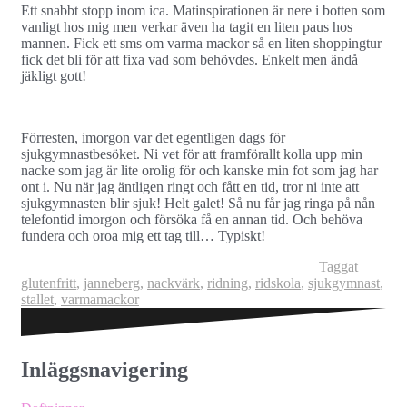
Ett snabbt stopp inom ica. Matinspirationen är nere i botten som
vanligt hos mig men verkar även ha tagit en liten paus hos
mannen. Fick ett sms om varma mackor så en liten shoppingtur
fick det bli för att fixa vad som behövdes. Enkelt men ändå
jäkligt gott!
Förresten, imorgon var det egentligen dags för
sjukgymnastbesöket. Ni vet för att framförallt kolla upp min
nacke som jag är lite orolig för och kanske min fot som jag har
ont i. Nu när jag äntligen ringt och fått en tid, tror ni inte att
sjukgymnasten blir sjuk! Helt galet! Så nu får jag ringa på nån
telefontid imorgon och försöka få en annan tid. Och behöva
fundera och oroa mig ett tag till… Typiskt!
Taggat
glutenfritt
,
janneberg
,
nackvärk
,
ridning
,
ridskola
,
sjukgymnast
,
stallet
,
varmamackor
Inläggsnavigering