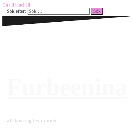
Gå till innehåll
Sök efter:
Furbeenina
att lära sig leva i nuet