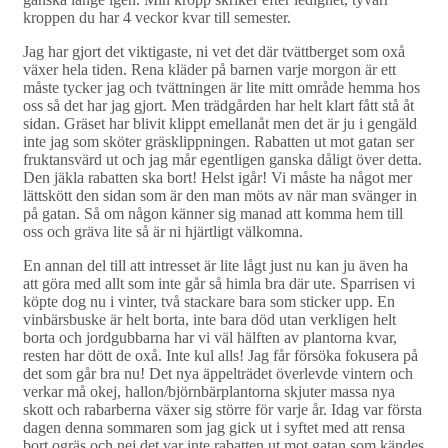
kroppen du har 4 veckor kvar till semester.
Jag har gjort det viktigaste, ni vet det där tvättberget som oxå
växer hela tiden. Rena kläder på barnen varje morgon är ett
måste tycker jag och tvättningen är lite mitt område hemma hos
oss så det har jag gjort. Men trädgården har helt klart fått stå åt
sidan. Gräset har blivit klippt emellanåt men det är ju i gengäld
inte jag som sköter gräsklippningen. Rabatten ut mot gatan ser
fruktansvärd ut och jag mår egentligen ganska dåligt över detta.
Den jäkla rabatten ska bort! Helst igår! Vi måste ha något mer
lättskött den sidan som är den man möts av när man svänger in
på gatan. Så om någon känner sig manad att komma hem till
oss och gräva lite så är ni hjärtligt välkomna.
En annan del till att intresset är lite lågt just nu kan ju även ha
att göra med allt som inte går så himla bra där ute. Sparrisen vi
köpte dog nu i vinter, två stackare bara som sticker upp. En
vinbärsbuske är helt borta, inte bara död utan verkligen helt
borta och jordgubbarna har vi väl hälften av plantorna kvar,
resten har dött de oxå. Inte kul alls! Jag får försöka fokusera på
det som går bra nu! Det nya äppelträdet överlevde vintern och
verkar må okej, hallon/björnbärplantorna skjuter massa nya
skott och rabarberna växer sig större för varje år. Idag var första
dagen denna sommaren som jag gick ut i syftet med att rensa
bort ogräs och nej det var inte rabatten ut mot gatan som kändes