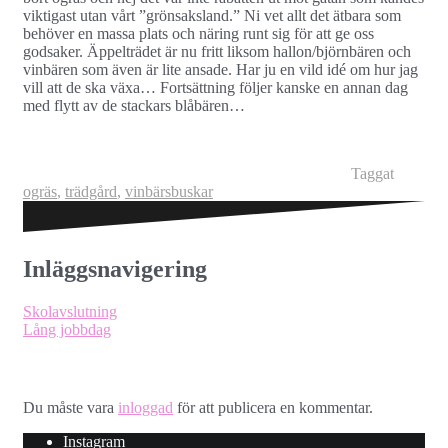
viktigast utan vårt ”grönsaksland.” Ni vet allt det ätbara som
behöver en massa plats och näring runt sig för att ge oss
godsaker. Äppelträdet är nu fritt liksom hallon/björnbären och
vinbären som även är lite ansade. Har ju en vild idé om hur jag
vill att de ska växa… Fortsättning följer kanske en annan dag
med flytt av de stackars blåbären…
Taggat
ogräs
,
trädgård
,
vinbärsbuskar
Inläggsnavigering
Skolavslutning
Lång jobbdag
Lämna ett svar
Du måste vara
inloggad
för att publicera en kommentar.
Instagram