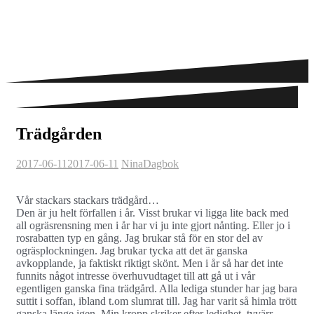
Trädgården
2017-06-11
2017-06-11
Nina
Dagbok
Vår stackars stackars trädgård…
Den är ju helt förfallen i år. Visst brukar vi ligga lite back med
all ogräsrensning men i år har vi ju inte gjort nånting. Eller jo i
rosrabatten typ en gång. Jag brukar stå för en stor del av
ogräsplockningen. Jag brukar tycka att det är ganska
avkopplande, ja faktiskt riktigt skönt. Men i år så har det inte
funnits något intresse överhuvudtaget till att gå ut i vår
egentligen ganska fina trädgård. Alla lediga stunder har jag bara
suttit i soffan, ibland t.om slumrat till. Jag har varit så himla trött
ganska länge igen. Min kropp skriker efter ledighet, tyvärr