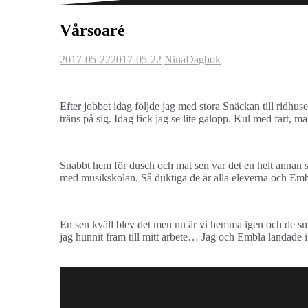
Vårsoaré
2017-05-22
2017-05-22
Nina
Dagbok
Efter jobbet idag följde jag med stora Snäckan till ridh
träns på sig. Idag fick jag se lite galopp. Kul med fart, ma
Snabbt hem för dusch och mat sen var det en helt annan so
med musikskolan. Så duktiga de är alla eleverna och Embl
En sen kväll blev det men nu är vi hemma igen och de små
jag hunnit fram till mitt arbete… Jag och Embla landade i