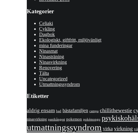
Kategorier
Celiaki
Cykling
Dagbok
Ekologiskt, giftfritt, miljövänligt
mina funderingar
Ninasmat
Ninasträning
Ninasvirkning
Renovering
Tälta
Uncategorized
Utmattningssyndrom
Etiketter
chillithewestie
c
aldrig ensam
bästafamiljen
bad
campa
psykiskohäl
pokemon
ninasvirkning
panikångest
pokémongo
utmattningssyndrom
virkning
virka
vä