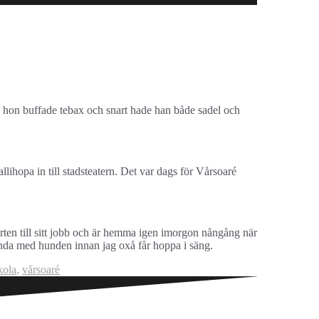
n hon buffade tebax och snart hade han både sadel och
lihopa in till stadsteatern. Det var dags för Vårsoaré
rten till sitt jobb och är hemma igen imorgon nångång när
runda med hunden innan jag oxå får hoppa i säng.
kola
,
vårsoaré