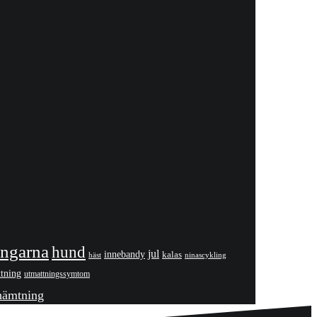
ngarna
hund
jul
innebandy
kalas
häst
ninascykling
tning
utmattningssymtom
hämtning