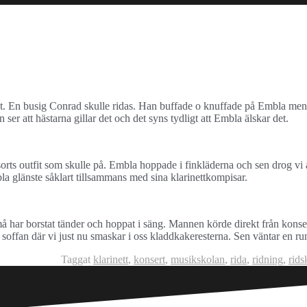
uset. En busig Conrad skulle ridas. Han buffade o knuffade på Embla me
n ser att hästarna gillar det och det syns tydligt att Embla älskar det.
rts outfit som skulle på. Embla hoppade i finkläderna och sen drog vi al
a glänste såklart tillsammans med sina klarinettkompisar.
 har borstat tänder och hoppat i säng. Mannen körde direkt från konse
 soffan där vi just nu smaskar i oss kladdkakeresterna. Sen väntar en 
Taggat
klarinett
,
konsert
,
musikskolan
,
rida
,
ridning
,
rids