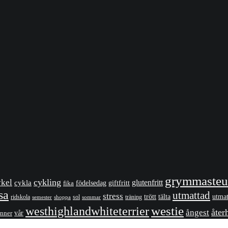
grymmasteu
ykel
cykling
cykla
glutenfritt
giftfritt
fika
födelsedag
sa
utmattad
stress
utmat
trött
tälta
ridskola
sol
träning
shoppa
sommar
semester
westhighlandwhiteterrier
westie
åter
ångest
nner
vår