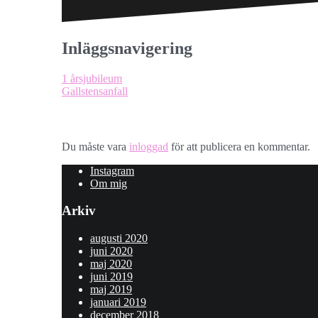
Inläggsnavigering
1 årsjubileum
Gallstensanfall
Lämna ett svar
Du måste vara
inloggad
för att publicera en kommentar.
Instagram
Om mig
Arkiv
augusti 2020
juni 2020
maj 2020
juni 2019
maj 2019
januari 2019
december 2018