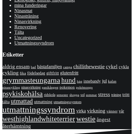
mina funderingar
Ninasmat
Ninasträning
Ninasvirkning
Renovering
Tälta
Uncategorized
Utmattningssyndrom
Etiketter
chillithewestie
cykel
aldrig ensam
bästafamiljen
cykla
bad
campa
cykling
glutenfritt
giftfritt
fika
födelsedag
grymmasteungarna
hund
jul
innebandy
kalas
häst
pokemon
ninasvirkning
panikångest
pokémongo
ninascykling
psykiskohälsa
stress
trött
ridskola
sol
träning
shoppa
sommar
semester
utmattad
utmattning
tälta
utmattningssymtom
utmattningssyndrom
virkning
virka
vänner
vår
westhighlandwhiteterrier
westie
ångest
återhämtning