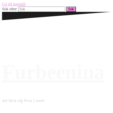
Gå till innehåll
Sök efter:
Furbeenina
att lära sig leva i nuet