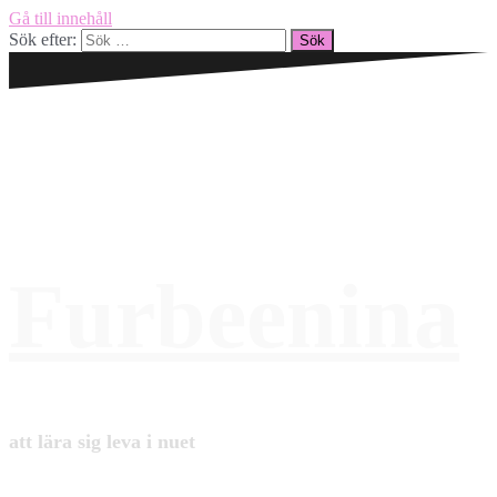
Gå till innehåll
Sök efter:
Furbeenina
att lära sig leva i nuet