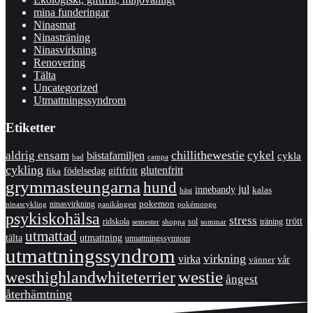
mina funderingar
Ninasmat
Ninasträning
Ninasvirkning
Renovering
Tälta
Uncategorized
Utmattningssyndrom
Etiketter
chillithewestie
cykel
aldrig ensam
bästafamiljen
cykla
bad
campa
cykling
glutenfritt
giftfritt
fika
födelsedag
grymmasteungarna
hund
jul
innebandy
kalas
häst
pokemon
ninasvirkning
panikångest
pokémongo
ninascykling
psykiskohälsa
stress
trött
ridskola
sol
träning
shoppa
sommar
semester
utmattad
utmattning
tälta
utmattningssymtom
utmattningssyndrom
virkning
virka
vänner
vår
westhighlandwhiteterrier
westie
ångest
återhämtning