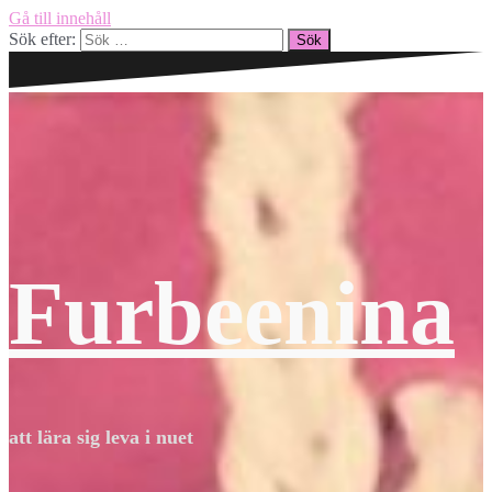
Gå till innehåll
Sök efter:
Furbeenina
att lära sig leva i nuet