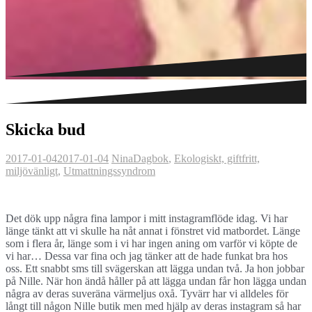
Skicka bud
2017-01-04
2017-01-04
Nina
Dagbok
,
Ekologiskt, giftfritt,
miljövänligt
,
Utmattningssyndrom
Det dök upp några fina lampor i mitt instagramflöde idag. Vi har
länge tänkt att vi skulle ha nåt annat i fönstret vid matbordet. Länge
som i flera år, länge som i vi har ingen aning om varför vi köpte de
vi har… Dessa var fina och jag tänker att de hade funkat bra hos
oss. Ett snabbt sms till svägerskan att lägga undan två. Ja hon jobbar
på Nille. När hon ändå håller på att lägga undan får hon lägga undan
några av deras suveräna värmeljus oxå. Tyvärr har vi alldeles för
långt till någon Nille butik men med hjälp av deras instagram så har