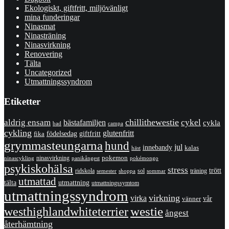
Ekologiskt, giftfritt, miljövänligt
mina funderingar
Ninasmat
Ninasträning
Ninasvirkning
Renovering
Tälta
Uncategorized
Utmattningssyndrom
Etiketter
chillithewestie
cykel
aldrig ensam
bästafamiljen
cykla
bad
campa
cykling
glutenfritt
giftfritt
fika
födelsedag
grymmasteungarna
hund
jul
innebandy
kalas
häst
pokemon
ninasvirkning
panikångest
pokémongo
ninascykling
psykiskohälsa
stress
trött
ridskola
sol
träning
shoppa
sommar
semester
utmattad
utmattning
tälta
utmattningssymtom
utmattningssyndrom
virkning
virka
vänner
vår
westhighlandwhiteterrier
westie
ångest
återhämtning