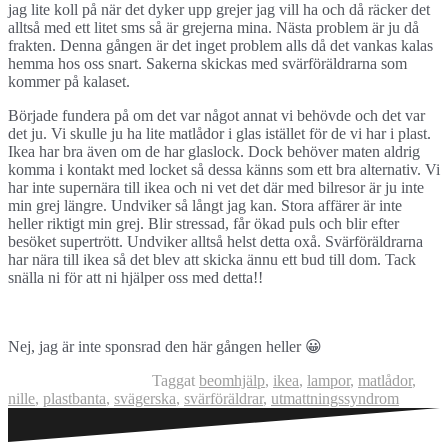
jag lite koll på när det dyker upp grejer jag vill ha och då räcker det
alltså med ett litet sms så är grejerna mina. Nästa problem är ju då
frakten. Denna gången är det inget problem alls då det vankas kalas
hemma hos oss snart. Sakerna skickas med svärföräldrarna som
kommer på kalaset.
Började fundera på om det var något annat vi behövde och det var
det ju. Vi skulle ju ha lite matlådor i glas istället för de vi har i plast.
Ikea har bra även om de har glaslock. Dock behöver maten aldrig
komma i kontakt med locket så dessa känns som ett bra alternativ. Vi
har inte supernära till ikea och ni vet det där med bilresor är ju inte
min grej längre. Undviker så långt jag kan. Stora affärer är inte
heller riktigt min grej. Blir stressad, får ökad puls och blir efter
besöket supertrött. Undviker alltså helst detta oxå. Svärföräldrarna
har nära till ikea så det blev att skicka ännu ett bud till dom. Tack
snälla ni för att ni hjälper oss med detta!!
Nej, jag är inte sponsrad den här gången heller 😀
Taggat
beomhjälp
,
ikea
,
lampor
,
matlådor
,
nille
,
plastbanta
,
svägerska
,
svärföräldrar
,
utmattningssyndrom