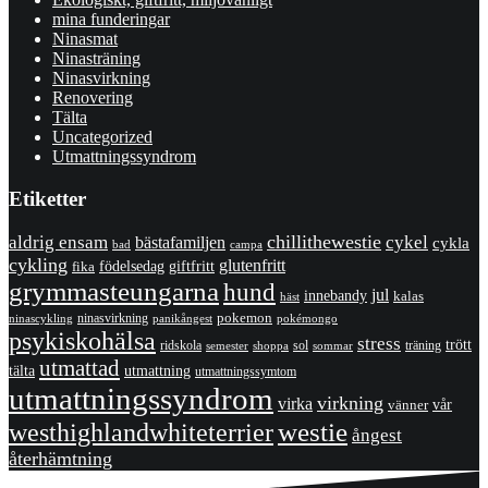
mina funderingar
Ninasmat
Ninasträning
Ninasvirkning
Renovering
Tälta
Uncategorized
Utmattningssyndrom
Etiketter
chillithewestie
cykel
aldrig ensam
bästafamiljen
cykla
bad
campa
cykling
glutenfritt
giftfritt
fika
födelsedag
grymmasteungarna
hund
jul
innebandy
kalas
häst
pokemon
ninasvirkning
panikångest
pokémongo
ninascykling
psykiskohälsa
stress
trött
ridskola
sol
träning
shoppa
sommar
semester
utmattad
utmattning
tälta
utmattningssymtom
utmattningssyndrom
virkning
virka
vänner
vår
westhighlandwhiteterrier
westie
ångest
återhämtning