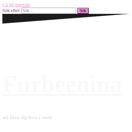
Gå till innehåll
Sök efter:
Furbeenina
att lära sig leva i nuet