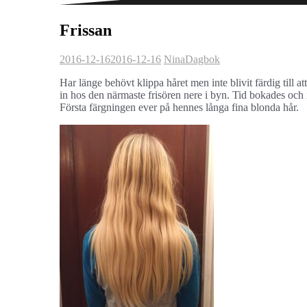
Frissan
2016-12-16
2016-12-16
Nina
Dagbok
Har länge behövt klippa håret men inte blivit färdig till 
in hos den närmaste frisören nere i byn. Tid bokades och id
Första färgningen ever på hennes långa fina blonda hår.