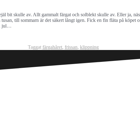
äl bit skulle av. Allt gammalt färgat och solblekt skulle av. Eller ja, näs
m tusan, till sommarn är det säkert långt igen. Fick en fin fläta på köpet 
n jul…
Taggat
färgahåret
,
frissan
,
klippning