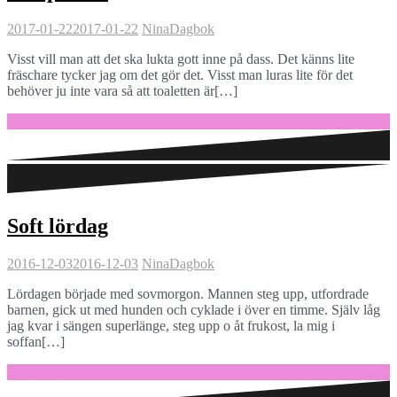
2017-01-22
2017-01-22
Nina
Dagbok
Visst vill man att det ska lukta gott inne på dass. Det känns lite
fräschare tycker jag om det gör det. Visst man luras lite för det
behöver ju inte vara så att toaletten är[…]
Fortsätt läsa …
Soft lördag
2016-12-03
2016-12-03
Nina
Dagbok
Lördagen började med sovmorgon. Mannen steg upp, utfordrade
barnen, gick ut med hunden och cyklade i över en timme. Själv låg
jag kvar i sängen superlänge, steg upp o åt frukost, la mig i
soffan[…]
Fortsätt läsa …