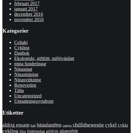
februari 2017
januari 2017
december 2016
november 2016
Kategorier
Celiaki
Cykling
Dagbok
Ekologiskt, giftfritt, miljövänligt
mina funderingar
Ninasmat
Ninasträning
Ninasvirkning
Renovering
Tälta
Uncategorized
Utmattningssyndrom
Etiketter
chillithewestie
cykel
aldrig ensam
bästafamiljen
cykla
bad
campa
cykling
glutenfritt
giftfritt
fika
födelsedag