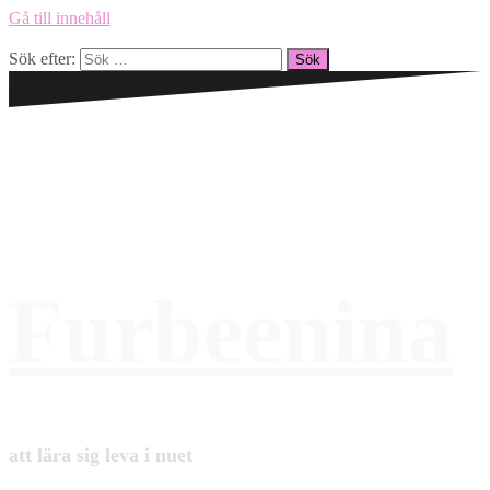
Gå till innehåll
Sök efter:
Furbeenina
att lära sig leva i nuet