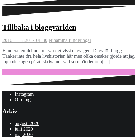
Tillbaka i bloggvärlden
2016-11-18
2017-01-30
Nina
mina funderingar
Funderat en del och nu var det visst dags igen. Dags för blogg.
Tänker inte dra hela livshistorien här men olika orsaker gjorde att jag
tappade sugen på att skriva ner vad som händer och[…]
Fortsätt läsa …
Instagram
Om mig
Arkiv
augusti 2020
juni 2020
maj 2020