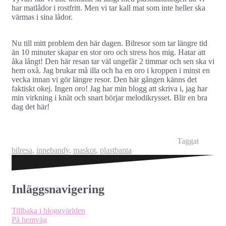
har matlådor i rostfritt. Men vi tar kall mat som inte heller ska
värmas i sina lådor.
Nu till mitt problem den här dagen. Bilresor som tar längre tid
än 10 minuter skapar en stor oro och stress hos mig. Hatar att
åka långt! Den här resan tar väl ungefär 2 timmar och sen ska vi
hem oxå. Jag brukar må illa och ha en oro i kroppen i minst en
vecka innan vi gör längre resor. Den här gången känns det
faktiskt okej. Ingen oro! Jag har min blogg att skriva i, jag har
min virkning i knät och snart börjar melodikrysset. Blir en bra
dag det här!
Taggat
bilresa
,
innebandy
,
maskot
,
plastbanta
Inläggsnavigering
Tillbaka i bloggvärlden
På hemväg