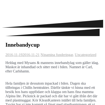
Innebandycup
2016-11-19
2016-11-21
Nina
mina funderingar
,
Uncategorized
Heldag med Mysans & mannens innebandylag som gäller idag.
Maskot är inhandlad och sitter med i bilen. Namnet är Carl,
efter Carlshamn.
Hela familjen är dessutom inpackad i bilen. Dagen ska
tillbringas i Chillis hemtrakter. Därför tänkte vi hinna med ett
besök hos hans uppfödare och klappa om hans fina mamma
Alpina lite. Picknick är packad och där har vi gått ifrån det där
med plastmuggar. Kör KleanKanteen istället till hela familjen.
Tyvärr har vi inte kommit så långt med plastbantningen att vi