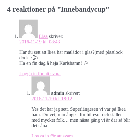
4 reaktioner på ”
Innebandycup
”
Lisa
skriver:
2016-11-19 kl. 08:43
Har du sett att Ikea har matlådor i glas?(med plastlock
dock. 🙄)
Ha en fin dag å heja Karlshamn! 🎉
Logga in för att svara
admin
skriver:
2016-11-19 kl. 18:12
Yes det har jag sett. Superlängesen vi var på Ikea
bara. Du vet, min ångest för bilresor och ställen
med mycket folk… men nästa gång vi är där så blir
det såna!
Logga in för att svara