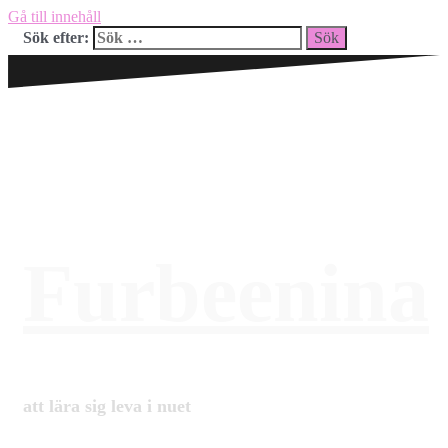
Gå till innehåll
Sök efter:
Furbeenina
att lära sig leva i nuet