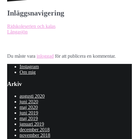
Inläggsnavigering
Ridskoleserien och kalas
Långasjön
Lämna ett svar
Du måste vara
inloggad
för att publicera en kommentar.
Instagram
Om mig
Arkiv
augusti 2020
juni 2020
maj 2020
juni 2019
maj 2019
januari 2019
december 2018
november 2018