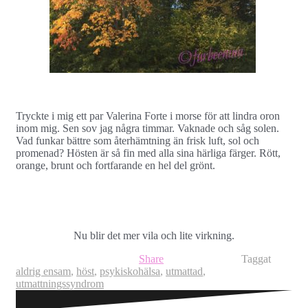
Tryckte i mig ett par Valerina Forte i morse för att lindra oron
inom mig. Sen sov jag några timmar. Vaknade och såg solen.
Vad funkar bättre som återhämtning än frisk luft, sol och
promenad? Hösten är så fin med alla sina härliga färger. Rött,
orange, brunt och fortfarande en hel del grönt.
Nu blir det mer vila och lite virkning.
Share
Taggat
aldrig ensam
,
höst
,
psykiskohälsa
,
utmattad
,
utmattningssyndrom