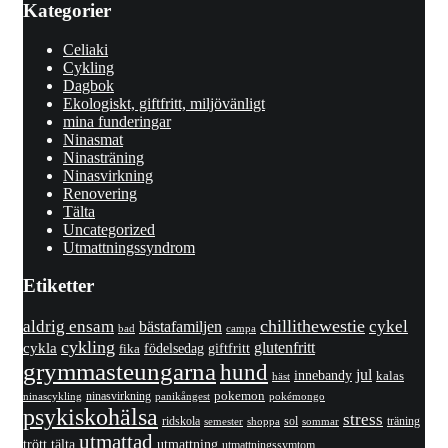
Kategorier
Celiaki
Cykling
Dagbok
Ekologiskt, giftfritt, miljövänligt
mina funderingar
Ninasmat
Ninasträning
Ninasvirkning
Renovering
Tälta
Uncategorized
Utmattningssyndrom
Etiketter
chillithewestie
cykel
aldrig ensam
bästafamiljen
bad
campa
cykling
cykla
glutenfritt
giftfritt
fika
födelsedag
grymmasteungarna
hund
jul
innebandy
kalas
häst
pokemon
ninasvirkning
panikångest
pokémongo
ninascykling
psykiskohälsa
stress
ridskola
sol
träning
shoppa
sommar
semester
utmattad
utmattning
trött
tälta
utmattningssymtom