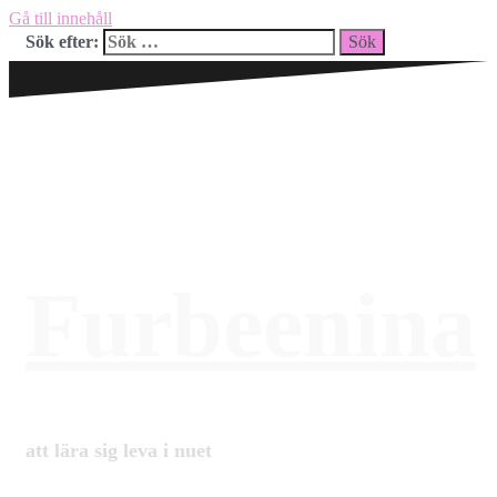
Gå till innehåll
Sök efter:
Furbeenina
att lära sig leva i nuet