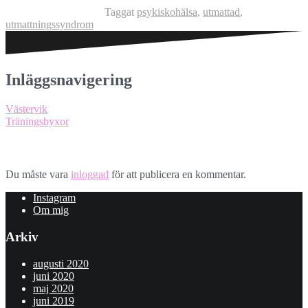
Taggat
psykiskohälsa
,
utmattad
,
utmattningssyndrom
Inläggsnavigering
Västervik
Träningsbyxor
Lämna ett svar
Du måste vara
inloggad
för att publicera en kommentar.
Instagram
Om mig
Arkiv
augusti 2020
juni 2020
maj 2020
juni 2019