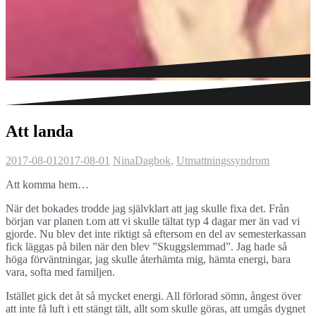
Att landa
2017-08-01
2017-08-01
Nina
Dagbok
,
Utmattningssyndrom
Att komma hem…
När det bokades trodde jag självklart att jag skulle fixa det. Från
början var planen t.om att vi skulle tältat typ 4 dagar mer än vad vi
gjorde. Nu blev det inte riktigt så eftersom en del av semesterkassan
fick läggas på bilen när den blev ”Skuggslemmad”. Jag hade så
höga förväntningar, jag skulle återhämta mig, hämta energi, bara
vara, softa med familjen.
Istället gick det åt så mycket energi. All förlorad sömn, ångest över
att inte få luft i ett stängt tält, allt som skulle göras, att umgås dygnet