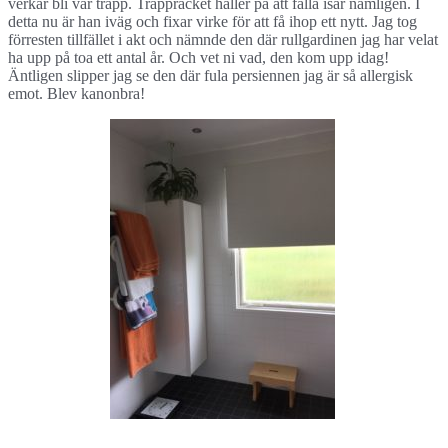
verkar bli vår trapp. Trappräcket håller på att falla isär nämligen. I
detta nu är han iväg och fixar virke för att få ihop ett nytt. Jag tog
förresten tillfället i akt och nämnde den där rullgardinen jag har velat
ha upp på toa ett antal år. Och vet ni vad, den kom upp idag!
Äntligen slipper jag se den där fula persiennen jag är så allergisk
emot. Blev kanonbra!