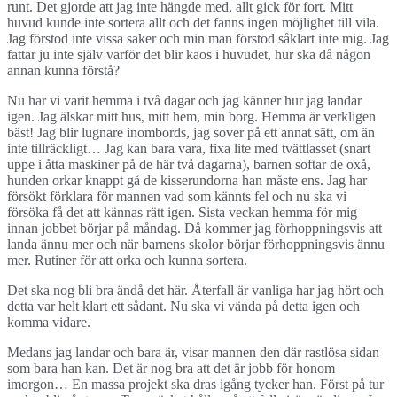
runt. Det gjorde att jag inte hängde med, allt gick för fort. Mitt
huvud kunde inte sortera allt och det fanns ingen möjlighet till vila.
Jag förstod inte vissa saker och min man förstod såklart inte mig. Jag
fattar ju inte själv varför det blir kaos i huvudet, hur ska då någon
annan kunna förstå?
Nu har vi varit hemma i två dagar och jag känner hur jag landar
igen. Jag älskar mitt hus, mitt hem, min borg. Hemma är verkligen
bäst! Jag blir lugnare inombords, jag sover på ett annat sätt, om än
inte tillräckligt… Jag kan bara vara, fixa lite med tvättlasset (snart
uppe i åtta maskiner på de här två dagarna), barnen softar de oxå,
hunden orkar knappt gå de kisserundorna han måste ens. Jag har
försökt förklara för mannen vad som kännts fel och nu ska vi
försöka få det att kännas rätt igen. Sista veckan hemma för mig
innan jobbet börjar på måndag. Då kommer jag förhoppningsvis att
landa ännu mer och när barnens skolor börjar förhoppningsvis ännu
mer. Rutiner för att orka och kunna sortera.
Det ska nog bli bra ändå det här. Återfall är vanliga har jag hört och
detta var helt klart ett sådant. Nu ska vi vända på detta igen och
komma vidare.
Medans jag landar och bara är, visar mannen den där rastlösa sidan
som bara han kan. Det är nog bra att det är jobb för honom
imorgon… En massa projekt ska dras igång tycker han. Först på tur