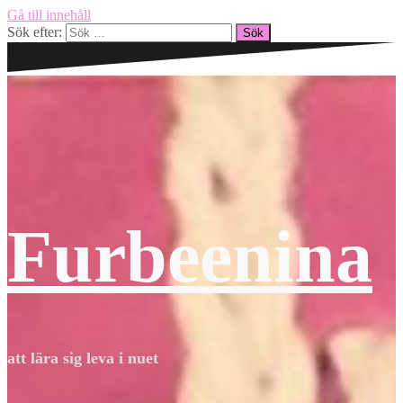
Gå till innehåll
Sök efter:
Furbeenina
att lära sig leva i nuet