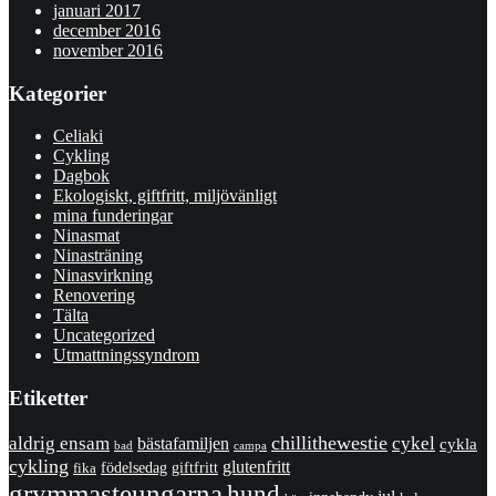
januari 2017
december 2016
november 2016
Kategorier
Celiaki
Cykling
Dagbok
Ekologiskt, giftfritt, miljövänligt
mina funderingar
Ninasmat
Ninasträning
Ninasvirkning
Renovering
Tälta
Uncategorized
Utmattningssyndrom
Etiketter
chillithewestie
cykel
aldrig ensam
bästafamiljen
cykla
bad
campa
cykling
glutenfritt
giftfritt
fika
födelsedag
grymmasteungarna
hund