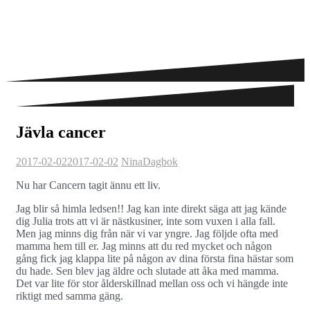
Jävla cancer
2017-02-02
2017-02-02
Nina
Dagbok
Nu har Cancern tagit ännu ett liv.
Jag blir så himla ledsen!! Jag kan inte direkt säga att jag kände
dig Julia trots att vi är nästkusiner, inte som vuxen i alla fall.
Men jag minns dig från när vi var yngre. Jag följde ofta med
mamma hem till er. Jag minns att du red mycket och någon
gång fick jag klappa lite på någon av dina första fina hästar som
du hade. Sen blev jag äldre och slutade att åka med mamma.
Det var lite för stor ålderskillnad mellan oss och vi hängde inte
riktigt med samma gäng.