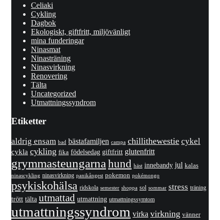
Celiaki
Cykling
Dagbok
Ekologiskt, giftfritt, miljövänligt
mina funderingar
Ninasmat
Ninasträning
Ninasvirkning
Renovering
Tälta
Uncategorized
Utmattningssyndrom
Etiketter
chillithewestie
cykel
aldrig ensam
bästafamiljen
bad
campa
cykling
cykla
glutenfritt
giftfritt
fika
födelsedag
grymmasteungarna
hund
jul
innebandy
kalas
häst
pokemon
ninasvirkning
panikångest
pokémongo
ninascykling
psykiskohälsa
stress
ridskola
sol
träning
shoppa
sommar
semester
utmattad
utmattning
trött
tälta
utmattningssymtom
utmattningssyndrom
virkning
virka
vänner