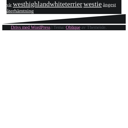
westhighlandwhiteterrier
westie
ångest
vår
återhämtning
Drivs med WordPress
|
Tema:
Oblique
av Themeisle.