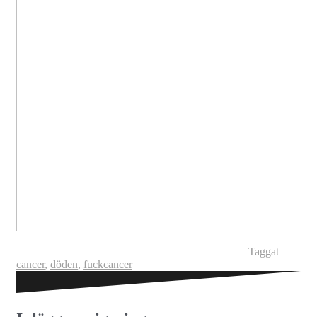
Taggat
cancer
,
döden
,
fuckcancer