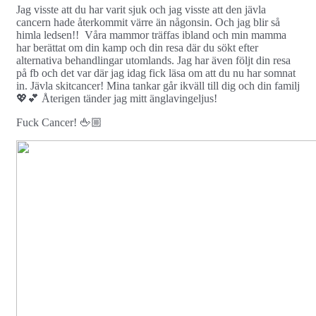
Jag visste att du har varit sjuk och jag visste att den jävla
cancern hade återkommit värre än någonsin. Och jag blir så
himla ledsen!! Våra mammor träffas ibland och min mamma
har berättat om din kamp och din resa där du sökt efter
alternativa behandlingar utomlands. Jag har även följt din resa
på fb och det var där jag idag fick läsa om att du nu har somnat
in. Jävla skitcancer! Mina tankar går ikväll till dig och din familj
💖💕 Återigen tänder jag mitt änglavingeljus!
Fuck Cancer! 🖕🏼