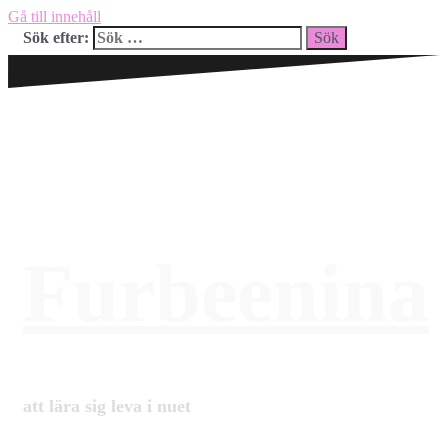
Gå till innehåll
Sök efter:
Furbeenina
att lära sig leva i nuet