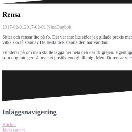
Rensa
2017-02-01
2017-02-01
Nina
Dagbok
Sitter och rensar lite på fb. Det var inte lite sidor jag gillade prexis 
vilka ska få stanna? De flesta fick stanna den här vändan.
Funderar på om man skulle lägga ner hela den där fb-grejen. Egentligen
som nog inte ger så mycket positiv energi till mig. Men där rensar vi
Inläggsnavigering
Böcker
Jävla cancer