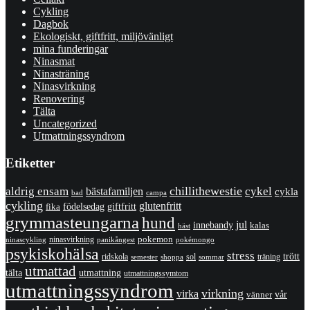
Cykling
Dagbok
Ekologiskt, giftfritt, miljövänligt
mina funderingar
Ninasmat
Ninasträning
Ninasvirkning
Renovering
Tälta
Uncategorized
Utmattningssyndrom
Etiketter
chillithewestie
cykel
aldrig ensam
bästafamiljen
cykla
bad
campa
cykling
glutenfritt
giftfritt
fika
födelsedag
grymmasteungarna
hund
jul
innebandy
kalas
häst
pokemon
ninasvirkning
panikångest
pokémongo
ninascykling
psykiskohälsa
stress
trött
ridskola
sol
träning
shoppa
sommar
semester
utmattad
utmattning
tälta
utmattningssymtom
utmattningssyndrom
virkning
virka
vänner
vår