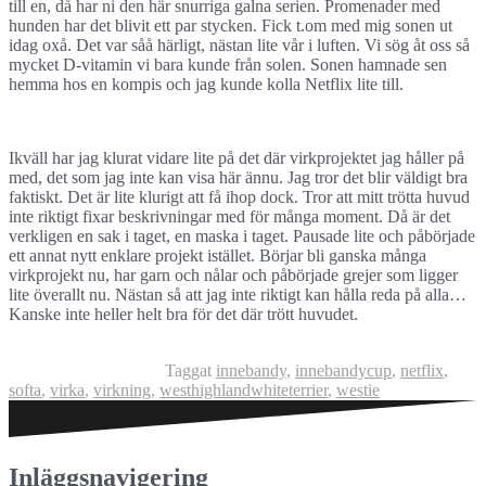
till en, då har ni den här snurriga galna serien. Promenader med
hunden har det blivit ett par stycken. Fick t.om med mig sonen ut
idag oxå. Det var såå härligt, nästan lite vår i luften. Vi sög åt oss så
mycket D-vitamin vi bara kunde från solen. Sonen hamnade sen
hemma hos en kompis och jag kunde kolla Netflix lite till.
Ikväll har jag klurat vidare lite på det där virkprojektet jag håller på
med, det som jag inte kan visa här ännu. Jag tror det blir väldigt bra
faktiskt. Det är lite klurigt att få ihop dock. Tror att mitt trötta huvud
inte riktigt fixar beskrivningar med för många moment. Då är det
verkligen en sak i taget, en maska i taget. Pausade lite och påbörjade
ett annat nytt enklare projekt istället. Börjar bli ganska många
virkprojekt nu, har garn och nålar och påbörjade grejer som ligger
lite överallt nu. Nästan så att jag inte riktigt kan hålla reda på alla…
Kanske inte heller helt bra för det där trött huvudet.
Taggat
innebandy
,
innebandycup
,
netflix
,
softa
,
virka
,
virkning
,
westhighlandwhiteterrier
,
westie
Inläggsnavigering