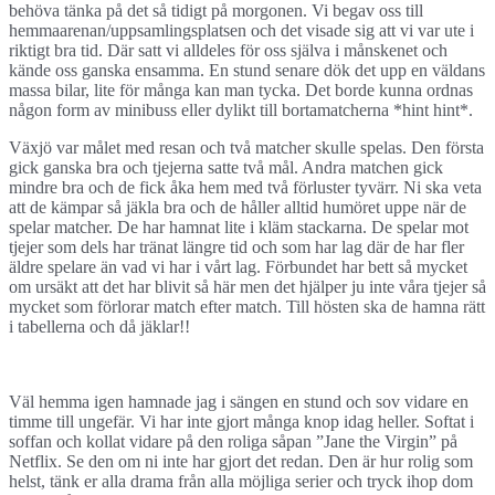
behöva tänka på det så tidigt på morgonen. Vi begav oss till
hemmaarenan/uppsamlingsplatsen och det visade sig att vi var ute i
riktigt bra tid. Där satt vi alldeles för oss själva i månskenet och
kände oss ganska ensamma. En stund senare dök det upp en väldans
massa bilar, lite för många kan man tycka. Det borde kunna ordnas
någon form av minibuss eller dylikt till bortamatcherna *hint hint*.
Växjö var målet med resan och två matcher skulle spelas. Den första
gick ganska bra och tjejerna satte två mål. Andra matchen gick
mindre bra och de fick åka hem med två förluster tyvärr. Ni ska veta
att de kämpar så jäkla bra och de håller alltid humöret uppe när de
spelar matcher. De har hamnat lite i kläm stackarna. De spelar mot
tjejer som dels har tränat längre tid och som har lag där de har fler
äldre spelare än vad vi har i vårt lag. Förbundet har bett så mycket
om ursäkt att det har blivit så här men det hjälper ju inte våra tjejer så
mycket som förlorar match efter match. Till hösten ska de hamna rätt
i tabellerna och då jäklar!!
Väl hemma igen hamnade jag i sängen en stund och sov vidare en
timme till ungefär. Vi har inte gjort många knop idag heller. Softat i
soffan och kollat vidare på den roliga såpan ”Jane the Virgin” på
Netflix. Se den om ni inte har gjort det redan. Den är hur rolig som
helst, tänk er alla drama från alla möjliga serier och tryck ihop dom