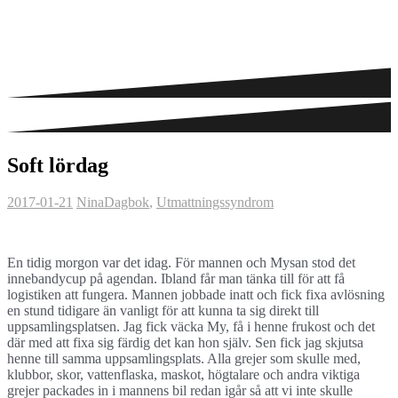
Soft lördag
2017-01-21
Nina
Dagbok
,
Utmattningssyndrom
En tidig morgon var det idag. För mannen och Mysan stod det
innebandycup på agendan. Ibland får man tänka till för att få
logistiken att fungera. Mannen jobbade inatt och fick fixa avlösning
en stund tidigare än vanligt för att kunna ta sig direkt till
uppsamlingsplatsen. Jag fick väcka My, få i henne frukost och det
där med att fixa sig färdig det kan hon själv. Sen fick jag skjutsa
henne till samma uppsamlingsplats. Alla grejer som skulle med,
klubbor, skor, vattenflaska, maskot, högtalare och andra viktiga
grejer packades in i mannens bil redan igår så att vi inte skulle