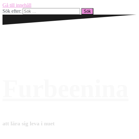
Gå till innehåll
Sök efter:
Furbeenina
att lära sig leva i nuet