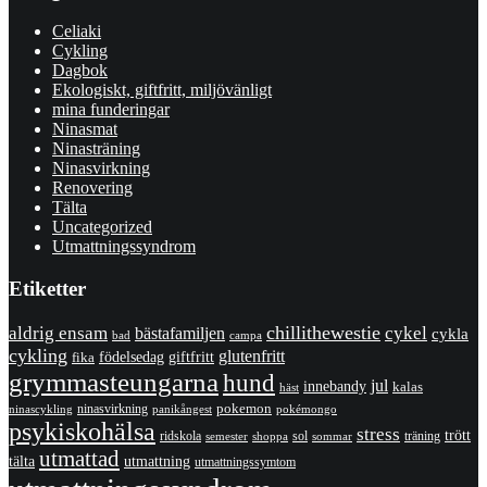
Celiaki
Cykling
Dagbok
Ekologiskt, giftfritt, miljövänligt
mina funderingar
Ninasmat
Ninasträning
Ninasvirkning
Renovering
Tälta
Uncategorized
Utmattningssyndrom
Etiketter
chillithewestie
cykel
aldrig ensam
bästafamiljen
cykla
bad
campa
cykling
glutenfritt
giftfritt
fika
födelsedag
grymmasteungarna
hund
jul
innebandy
kalas
häst
pokemon
ninasvirkning
panikångest
pokémongo
ninascykling
psykiskohälsa
stress
trött
ridskola
sol
träning
shoppa
sommar
semester
utmattad
utmattning
tälta
utmattningssymtom