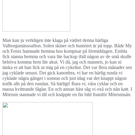
Man kan ju verkligen inte klaga på vädret denna härliga
Valborgsmässoafton. Solen skiner och humöret är på topp. Både My
och Fenix hamnade hemma hos kompisar på förmiddagen. Embla
fick stanna hemma och vara lite backup ifall någon av de små skulle
behöva komma hem lite akut. Vi då, jag och mannen, jo kan ni
tänka er att han fick ut mig på en cykeltur. Det var flera månader sen
jag cyklade senast. Det gick kanonbra, vi har en härlig runda vi
cyklade några gånger i somras och just idag var det knappt någon
trafik alls på den rundan. Så härligt! Bara vi, våra cyklar och en
massa kvittrande fåglar. En och annan häst såg vi oxå och nån katt. I
Mörrum stannade vi till och knäppte en fin bild framför Mörrumsån.