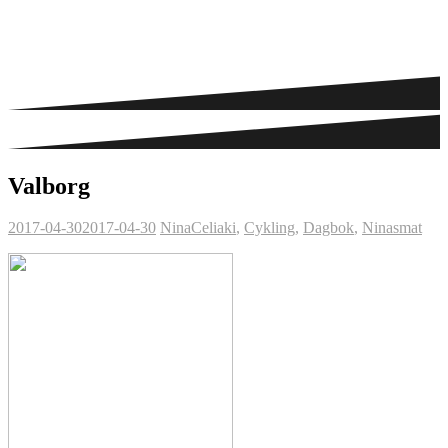
Valborg
2017-04-30
2017-04-30
Nina
Celiaki
,
Cykling
,
Dagbok
,
Ninasmat