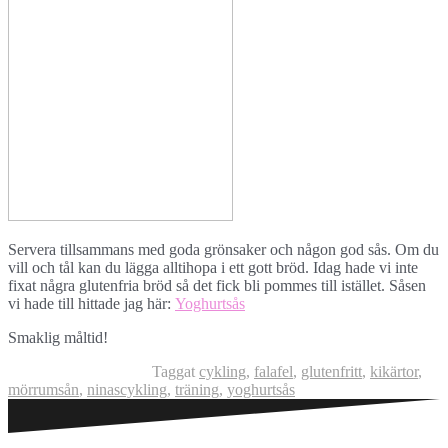
Servera tillsammans med goda grönsaker och någon god sås. Om du
vill och tål kan du lägga alltihopa i ett gott bröd. Idag hade vi inte
fixat några glutenfria bröd så det fick bli pommes till istället. Såsen
vi hade till hittade jag här:
Yoghurtsås
Smaklig måltid!
Taggat
cykling
,
falafel
,
glutenfritt
,
kikärtor
,
mörrumsån
,
ninascykling
,
träning
,
yoghurtsås