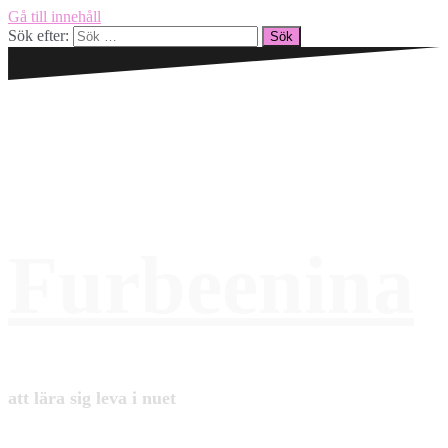
Gå till innehåll
Sök efter:
Furbeenina
att lära sig leva i nuet