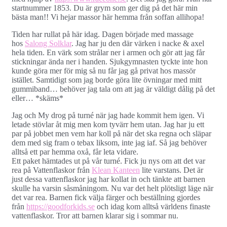
startnummer 1853. Du är grym som ger dig på det här min
bästa man!! Vi hejar massor här hemma från soffan allihopa!
Tiden har rullat på här idag. Dagen började med massage
hos
Salong Solklar
. Jag har ju den där värken i nacke & axel
hela tiden. En värk som strålar ner i armen och gör att jag får
stickningar ända ner i handen. Sjukgymnasten tyckte inte hon
kunde göra mer för mig så nu får jag gå privat hos massör
istället. Samtidigt som jag borde göra lite övningar med mitt
gummiband… behöver jag tala om att jag är väldigt dålig på det
eller… *skäms*
Jag och My drog på turné när jag hade kommit hem igen. Vi
letade stövlar åt mig men kom tyvärr hem utan. Jag har ju ett
par på jobbet men vem har koll på när det ska regna och släpar
dem med sig fram o tebax liksom, inte jag iaf. Så jag behöver
alltså ett par hemma oxå, får leta vidare.
Ett paket hämtades ut på vår turné. Fick ju nys om att det var
rea på Vattenflaskor från
Klean Kanteen
lite varstans. Det är
just dessa vattenflaskor jag har kollat in och tänkte att barnen
skulle ha varsin såsmåningom. Nu var det helt plötsligt läge när
det var rea. Barnen fick välja färger och beställning gjordes
från
https://goodforkids.se
och idag kom alltså världens finaste
vattenflaskor. Tror att barnen klarar sig i sommar nu.