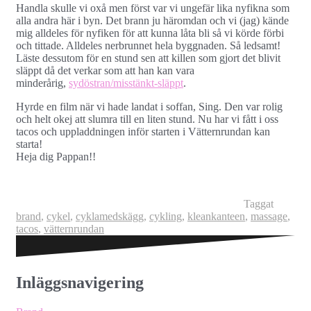
Handla skulle vi oxå men först var vi ungefär lika nyfikna som
alla andra här i byn. Det brann ju häromdan och vi (jag) kände
mig alldeles för nyfiken för att kunna låta bli så vi körde förbi
och tittade. Alldeles nerbrunnet hela byggnaden. Så ledsamt!
Läste dessutom för en stund sen att killen som gjort det blivit
släppt då det verkar som att han kan vara
minderårig,
sydöstran/misstänkt-släppt
.
Hyrde en film när vi hade landat i soffan, Sing. Den var rolig
och helt okej att slumra till en liten stund. Nu har vi fått i oss
tacos och uppladdningen inför starten i Vätternrundan kan
starta!
Heja dig Pappan!!
Taggat
brand
,
cykel
,
cyklamedskägg
,
cykling
,
kleankanteen
,
massage
,
tacos
,
vätternrundan
Inläggsnavigering