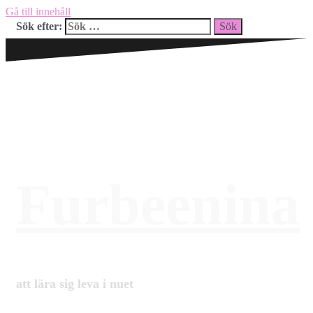
Gå till innehåll
Sök efter:
Furbeenina
att lära sig leva i nuet