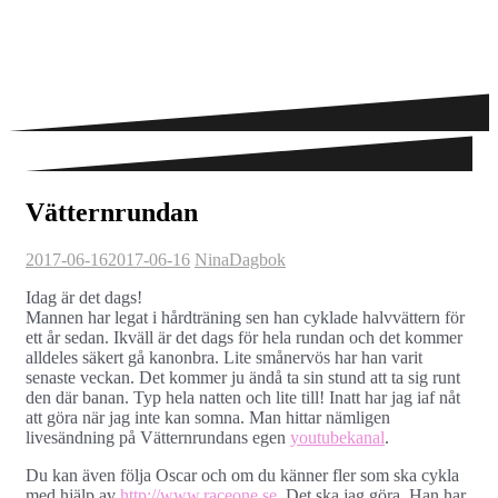
Vätternrundan
2017-06-16
2017-06-16
Nina
Dagbok
Idag är det dags!
Mannen har legat i hårdträning sen han cyklade halvvättern för
ett år sedan. Ikväll är det dags för hela rundan och det kommer
alldeles säkert gå kanonbra. Lite smånervös har han varit
senaste veckan. Det kommer ju ändå ta sin stund att ta sig runt
den där banan. Typ hela natten och lite till! Inatt har jag iaf nåt
att göra när jag inte kan somna. Man hittar nämligen
livesändning på Vätternrundans egen
youtubekanal
.
Du kan även följa Oscar och om du känner fler som ska cykla
med hjälp av
http://www.raceone.se
. Det ska jag göra. Han har