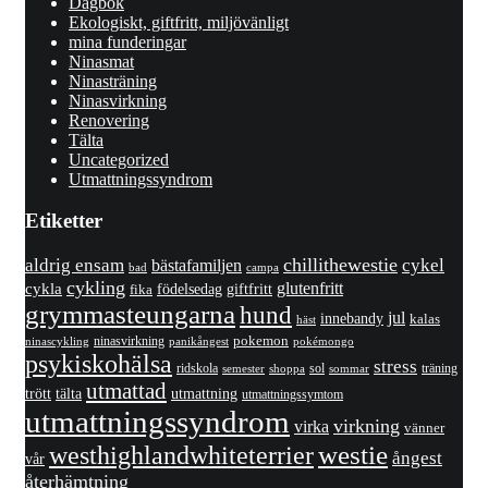
Dagbok
Ekologiskt, giftfritt, miljövänligt
mina funderingar
Ninasmat
Ninasträning
Ninasvirkning
Renovering
Tälta
Uncategorized
Utmattningssyndrom
Etiketter
chillithewestie
cykel
aldrig ensam
bästafamiljen
bad
campa
cykling
cykla
glutenfritt
giftfritt
fika
födelsedag
grymmasteungarna
hund
jul
innebandy
kalas
häst
pokemon
ninasvirkning
panikångest
pokémongo
ninascykling
psykiskohälsa
stress
ridskola
sol
träning
shoppa
sommar
semester
utmattad
utmattning
trött
tälta
utmattningssymtom
utmattningssyndrom
virkning
virka
vänner
westhighlandwhiteterrier
westie
ångest
vår
återhämtning