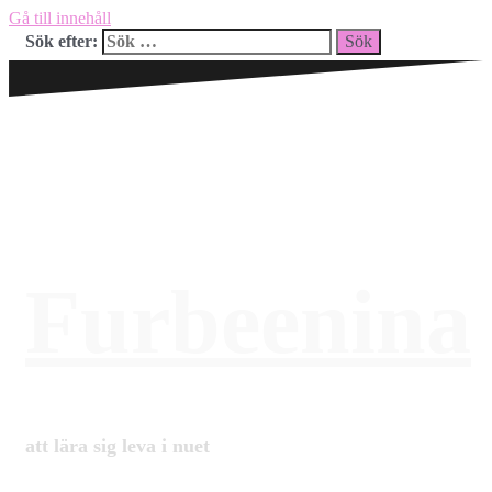
Gå till innehåll
Sök efter:
Furbeenina
att lära sig leva i nuet