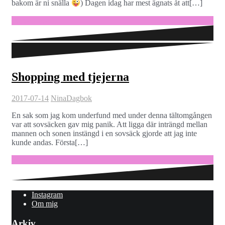
bakom är ni snälla
) Dagen idag har mest ägnats åt att[…]
Fortsätt läsa …
Shopping med tjejerna
2017-07-14
Nina
Dagbok
En sak som jag kom underfund med under denna tältomgången
var att sovsäcken gav mig panik. Att ligga där inträngd mellan
mannen och sonen instängd i en sovsäck gjorde att jag inte
kunde andas. Första[…]
Fortsätt läsa …
Instagram
Om mig
Arkiv